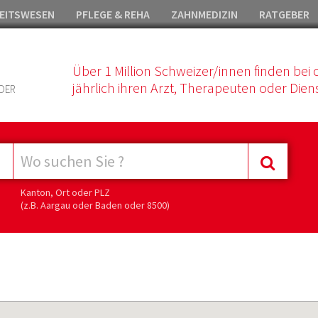
EITSWESEN
PFLEGE & REHA
ZAHNMEDIZIN
RATGEBER
Über 1 Million Schweizer/innen finden bei 
jährlich ihren Arzt, Therapeuten oder Diens
DER
Kanton, Ort oder PLZ
(z.B. Aargau oder Baden oder 8500)