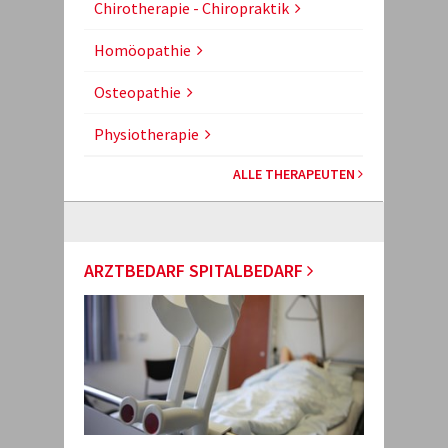
Chirotherapie - Chiropraktik
Homöopathie
Osteopathie
Physiotherapie
ALLE THERAPEUTEN
ARZTBEDARF SPITALBEDARF