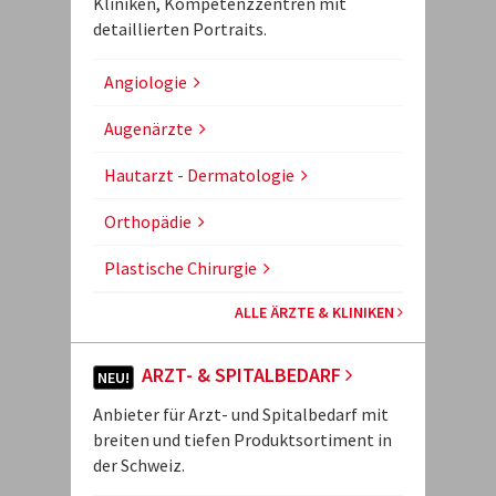
Kliniken, Kompetenzzentren mit
detaillierten Portraits.
Angiologie
Augenärzte
Hautarzt - Dermatologie
Orthopädie
Plastische Chirurgie
ALLE ÄRZTE & KLINIKEN
ARZT- & SPITALBEDARF
NEU!
Anbieter für Arzt- und Spitalbedarf mit
breiten und tiefen Produktsortiment in
der Schweiz.