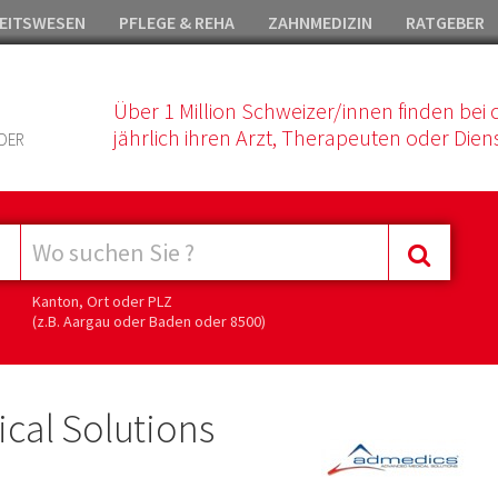
EITSWESEN
PFLEGE & REHA
ZAHNMEDIZIN
RATGEBER
Über 1 Million Schweizer/innen finden bei 
jährlich ihren Arzt, Therapeuten oder Diens
DER
Kanton, Ort oder PLZ
(z.B. Aargau oder Baden oder 8500)
cal Solutions