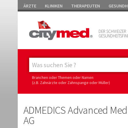
ÄRZTE
KLINIKEN
THERAPEUTEN
GESUNDH
DER SCHWEIZER
GESUNDHEITSFIN
Branchen oder Themen oder Namen
(z.B. Zahnärzte oder Zahnspange oder Müller)
ADMEDICS Advanced Medi
AG