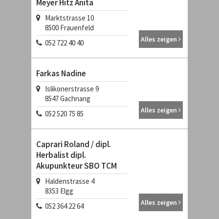
Meyer Hitz Anita
Marktstrasse 10
8500
Frauenfeld
Alles zeigen
052 722 40 40
Farkas Nadine
Islikonerstrasse 9
8547
Gachnang
Alles zeigen
052 520 75 85
Caprari Roland / dipl.
Herbalist dipl.
Akupunkteur SBO TCM
Haldenstrasse 4
8353
Elgg
Alles zeigen
052 364 22 64