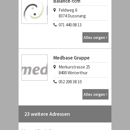
Balance-tcm
Feldweg 6
8374
Dussnang
071 440 08 13
Alles zeigen
Medbase Gruppe
Merkurstrasse 25
8400
Winterthur
052 208 38 10
Alles zeigen
23 weitere Adressen