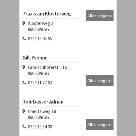
Praxis am Klosterweg
Alles zeigen
Klosterweg 2
9500
Wil SG
071 913 05 65
Gilli Yvonne
Bronschhoferstr. 16
9500
Wil SG
Alles zeigen
071 911 77 63
Rohrbasser Adrian
Friedtalweg 18
9500
Wil SG
Alles zeigen
071 913 54 00