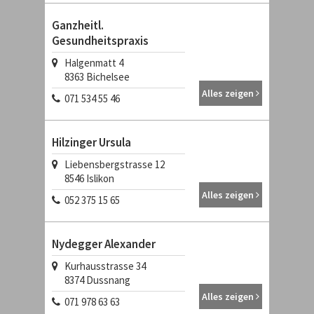
Ganzheitl.
Gesundheitspraxis
Halgenmatt 4
8363
Bichelsee
Alles zeigen
071 534 55 46
Hilzinger Ursula
Liebensbergstrasse 12
8546
Islikon
Alles zeigen
052 375 15 65
Nydegger Alexander
Kurhausstrasse 34
8374
Dussnang
Alles zeigen
071 978 63 63