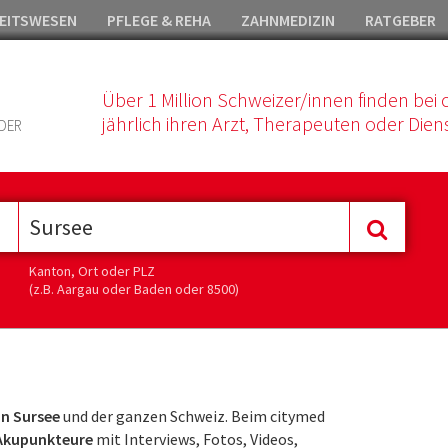
EITSWESEN
PFLEGE & REHA
ZAHNMEDIZIN
RATGEBER
Über 1 Million Schweizer/innen finden bei 
jährlich ihren Arzt, Therapeuten oder Diens
DER
Kanton, Ort oder PLZ
(z.B. Aargau oder Baden oder 8500)
n Sursee
und der ganzen Schweiz. Beim citymed
 Akupunkteure
mit Interviews, Fotos, Videos,