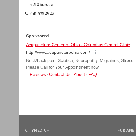
6210
Sursee
041 926 45 45
CITYMED.CH
FÜR ANB