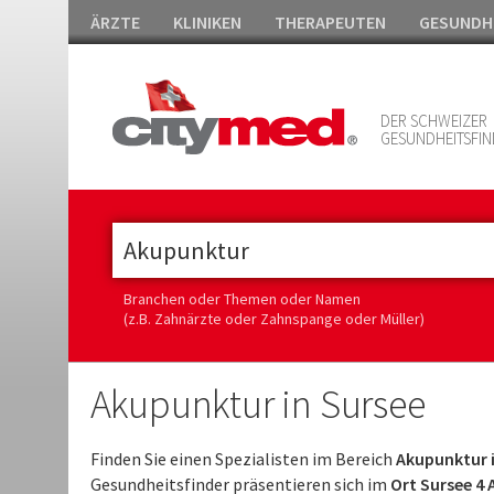
ÄRZTE
KLINIKEN
THERAPEUTEN
GESUNDH
DER SCHWEIZER
GESUNDHEITSFIN
Branchen oder Themen oder Namen
(z.B. Zahnärzte oder Zahnspange oder Müller)
Akupunktur in Sursee
Finden Sie einen Spezialisten im Bereich
Akupunktur i
Gesundheitsfinder präsentieren sich im
Ort Sursee 4