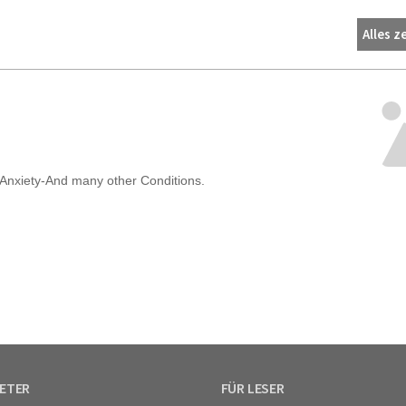
Alles z
IETER
FÜR LESER