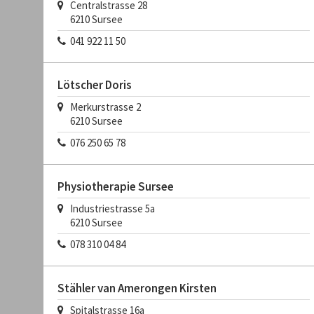
Centralstrasse 28
6210
Sursee
041 922 11 50
Lötscher Doris
Merkurstrasse 2
6210
Sursee
076 250 65 78
Physiotherapie Sursee
Industriestrasse 5a
6210
Sursee
078 310 04 84
Stähler van Amerongen Kirsten
Spitalstrasse 16a