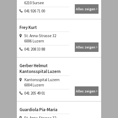
6210
Sursee
Alles zeigen
041 926 71 00
Frey Kurt
St. Anna-Strasse 32
6006
Luzern
Alles zeigen
041 208 33 88
Gerber Helmut
Kantonsspital Luzern
Kantonsspital Luzern
6004
Luzern
Alles zeigen
041 205 49 01
Guardiola Pia-Maria
St. Anna-Strasse 32