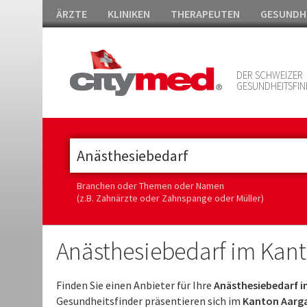
ÄRZTE
KLINIKEN
THERAPEUTEN
GESUNDH
DER SCHWEIZER
GESUNDHEITSFIN
Branchen oder Themen oder Namen
(z.B. Zahnärzte oder Zahnspange oder Müller)
Anästhesiebedarf im Kan
Finden Sie einen Anbieter für Ihre
Anästhesiebedarf i
Gesundheitsfinder präsentieren sich im
Kanton Aarga