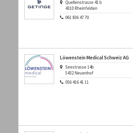
Quellenstrasse 41 b
4310
Rheinfelden
061 836 47 70
Löwenstein Medical Schweiz AG
Seestrasse 14b
5432
Neuenhof
056 416 41 11