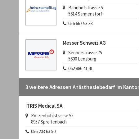
Bahnhofstrasse 5
5614
Sarmenstorf
056 667 93 33
Messer Schweiz AG
Seonerstrasse 75
5600
Lenzburg
062 886 41 41
3 weitere Adressen Anästhesiebedarf im Kanto
ITRIS Medical SA
Rotzenbühlstrasse 55
8957
Spreitenbach
056 203 63 50