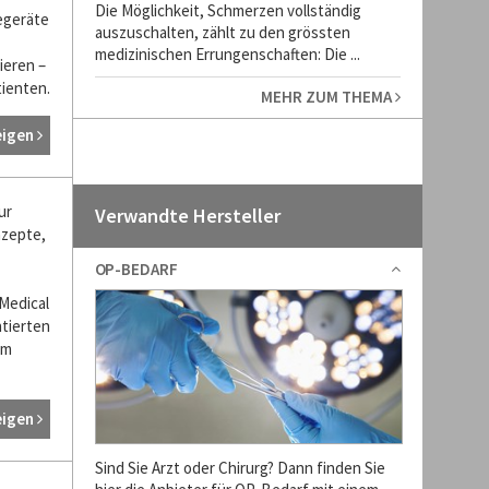
Die Möglichkeit, Schmerzen vollständig
egeräte
auszuschalten, zählt zu den grössten
medizinischen Errungenschaften: Die ...
ieren –
tienten.
MEHR ZUM THEMA
eigen
ur
Verwandte Hersteller
nzepte,
OP-BEDARF
Medical
ntierten
em
eigen
Sind Sie Arzt oder Chirurg? Dann finden Sie