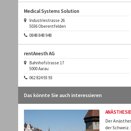
Medical Systems Solution
Industriestrasse 26
5036
Oberentfelden
0848 848 948
rentAnesth AG
Bahnhofstrasse 17
5000
Aarau
062 824 93 93
Das könnte Sie auch interessieren
ANÄSTHESI
Der Anästhes
der Schweiz. 