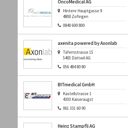
OncoMedical AG
Hintere Hauptgasse 9
4800
Zofingen
0840 600 800
axenita powered by Axonlab
Täfernstrasse 15
5405
Dättwil AG
056 484 80 80
BITmedical GmbH
Kastellstrasse 1
4303
Kaiseraugst
061 331 60 90
Heinz Stampfli AG