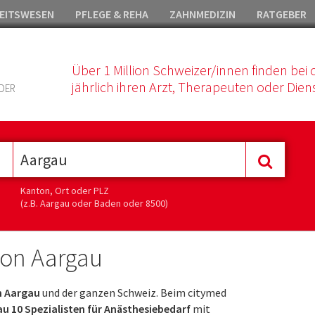
EITSWESEN
PFLEGE & REHA
ZAHNMEDIZIN
RATGEBER
Über 1 Million Schweizer/innen finden bei 
jährlich ihren Arzt, Therapeuten oder Diens
DER
Kanton, Ort oder PLZ
(z.B. Aargau oder Baden oder 8500)
ton Aargau
n Aargau
und der ganzen Schweiz. Beim citymed
u 10 Spezialisten für Anästhesiebedarf
mit