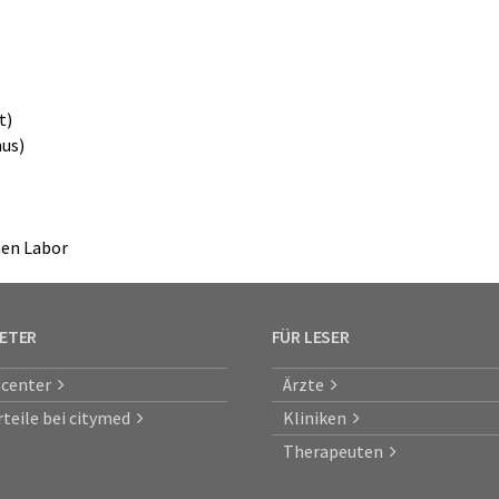
t)
us)
en Labor
IETER
FÜR LESER
center
Ärzte
rteile bei citymed
Kliniken
Therapeuten