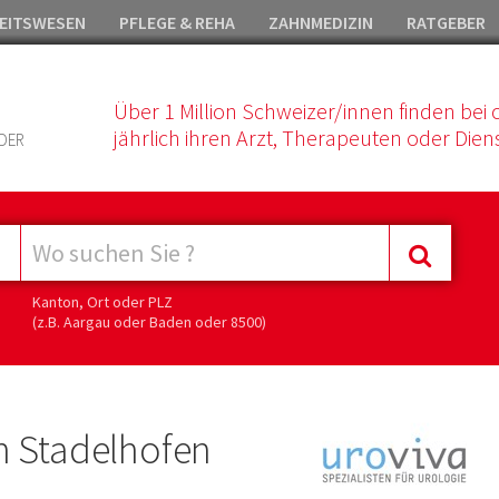
EITSWESEN
PFLEGE & REHA
ZAHNMEDIZIN
RATGEBER
Über 1 Million Schweizer/innen finden bei 
jährlich ihren Arzt, Therapeuten oder Diens
DER
Kanton, Ort oder PLZ
(z.B. Aargau oder Baden oder 8500)
h Stadelhofen