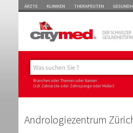
ÄRZTE
KLINIKEN
THERAPEUTEN
GESUNDH
DER SCHWEIZER
GESUNDHEITSFIN
Branchen oder Themen oder Namen
(z.B. Zahnärzte oder Zahnspange oder Müller)
Andrologiezentrum Züric