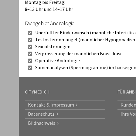
Montag bis Freitag:
8–13 Uhr und 14–17 Uhr
Fachgebiet Andrologie:
Unerfüllter Kinderwunsch (männliche Infertilitä
Testosteronmangel (männlicher Hypogonadism
Sexualstörungen
Vergrösserung der männlichen Brustdrüse
Operative Andrologie
Samenanalysen (Spermiogramme) im hauseigen
CITYMED.CH
FÜR ANB
Kontakt & Impressum
Kunden
Datenschutz
Ihre Vo
Bildnachweis