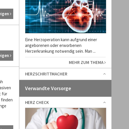
eigen
Eine Herzoperation kann aufgrund einer
angeborenen oder erworbenen
Herzerkrankung notwendig sein. Man ...
eigen
MEHR ZUM THEMA
HERZSCHRITTMACHER
ah
asiven
Verwandte Vorsorge
 für
e finden
HERZ CHECK
enge