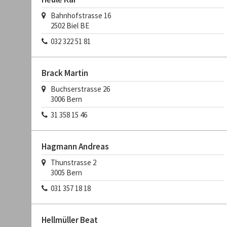
Bahnhofstrasse 16
2502
Biel BE
032 322 51 81
Brack Martin
Buchserstrasse 26
3006
Bern
31 358 15 46
Hagmann Andreas
Thunstrasse 2
3005
Bern
031 357 18 18
Hellmüller Beat