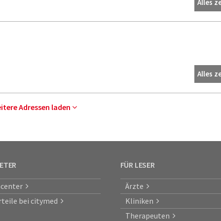
Alles z
Alles z
eitere Adressen laden
IETER
FÜR LESER
center
Ärzte
rteile bei citymed
Kliniken
Therapeuten