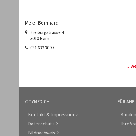
Meier Bernhard
Freiburgstrasse 4
3010
Bern
031 632 30 77
5 w
CITYMED.CH
FÜR ANB
Kontakt & Impressum
Kunden
Datenschutz
Ihre Vo
Bildnachweis