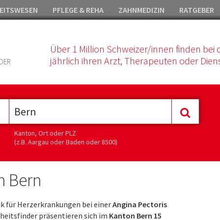
EITSWESEN
PFLEGE & REHA
ZAHNMEDIZIN
RATGEBER
Über 1 Million Schweizer/innen finden bei 
jährlich ihren Arzt, Therapeuten oder Diens
DER
Kanton, Ort oder PLZ
(z.B. Aargau oder Baden oder 8500)
n Bern
nik für Herzerkrankungen bei einer
Angina Pectoris
eitsfinder präsentieren sich im
Kanton Bern 15