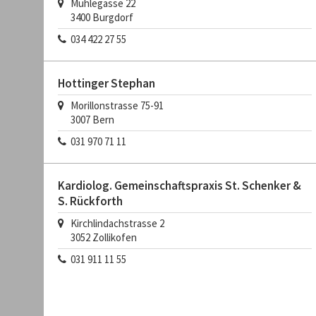
Mühlegasse 22
3400
Burgdorf
034 422 27 55
Hottinger Stephan
Morillonstrasse 75-91
3007
Bern
031 970 71 11
Kardiolog. Gemeinschaftspraxis St. Schenker &
S. Rückforth
Kirchlindachstrasse 2
3052
Zollikofen
031 911 11 55