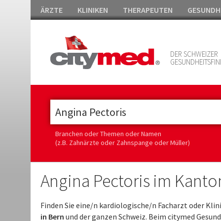
ÄRZTE
KLINIKEN
THERAPEUTEN
GESUNDH
DER SCHWEIZER
GESUNDHEITSFIN
Branchen oder Themen oder Namen
(z.B. Zahnärzte oder Zahnspange oder Müller)
Angina Pectoris im Kanto
Finden Sie eine/n kardiologische/n Facharzt oder Kli
in Bern
und der ganzen Schweiz. Beim citymed Gesundh