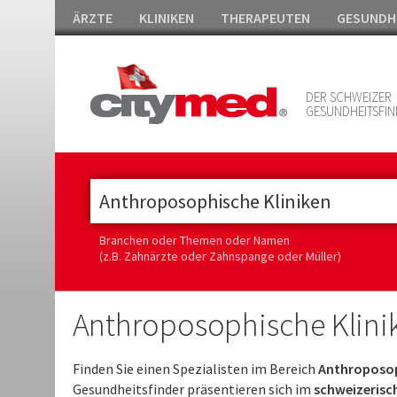
ÄRZTE
KLINIKEN
THERAPEUTEN
GESUNDH
DER SCHWEIZER
GESUNDHEITSFIN
Branchen oder Themen oder Namen
(z.B. Zahnärzte oder Zahnspange oder Müller)
Anthroposophische Klinik
Finden Sie einen Spezialisten im Bereich
Anthroposoph
Gesundheitsfinder präsentieren sich im
schweizerisc