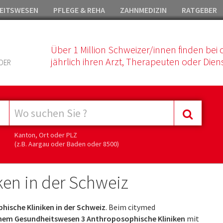
EITSWESEN
PFLEGE & REHA
ZAHNMEDIZIN
RATGEBER
Über 1 Million Schweizer/innen finden bei 
jährlich ihren Arzt, Therapeuten oder Diens
DER
Kanton, Ort oder PLZ
(z.B. Aargau oder Baden oder 8500)
en in der Schweiz
ische Kliniken in der Schweiz
. Beim citymed
hem Gesundheitswesen 3 Anthroposophische Kliniken
mit