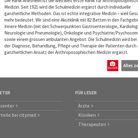
Die Klinik Arlesheim ist die weltweit erste Klinik fur Anthroposophisc
Medizin. Seit 1921 wird die Schulmedizin ergänzt durch individuelle
ganzheitliche Methoden. Das ist echte integrative Medizin – weil Ges
mehr bedeutet. Wir sind eine Akutklinik mit 82 Betten in den Fachgeb
Innere Medizin (mit den Schwerpunkten Gastroenterologie, Kardiolog
Neurologie und Pneumologie), Onkologie und Psychiatrie/Psychosom
sowie einem grossen ambulanten Angebot. Die Schulmedizin wird bei 
der Diagnose, Behandlung, Pflege und Therapie der Patienten durch
ganzheitlichen Ansatz der Anthroposophischen Medizin ergänzt.
Alles z
BILDER
IETER
FÜR LESER
center
Ärzte
rteile bei citymed
Kliniken
Therapeuten