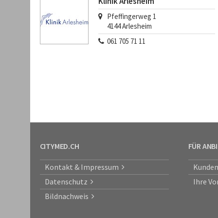
Klinik Arlesheim
Pfeffingerweg 1
4144
Arlesheim
061 705 71 11
CITYMED.CH
FÜR ANB
Kontakt & Impressum
Kunden
Datenschutz
Ihre Vo
Bildnachweis