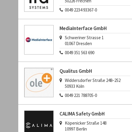
50226
Frechen
0049 2234 93367-0
MediaInterface GmbH
Schweriner Strasse 1
01067
Dresden
0049 351 563 690
Qualitus GmbH
Widdersdorfer Straße 248–252
50933
Köln
0049 221 788705-0
CALIMA Safety GmbH
Köpenicker Straße 148
10997
Berlin