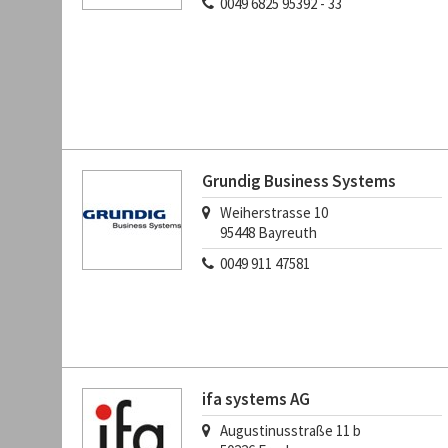
0049 6825 95392 - 33
Grundig Business Systems
Weiherstrasse 10
95448
Bayreuth
0049 911 47581
ifa systems AG
Augustinusstraße 11 b