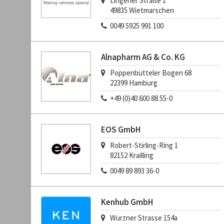
Lingener Straße 1
49835
Wietmarschen
0049 5925 991 100
Alnapharm AG & Co. KG
Poppenbütteler Bogen 68
22399
Hamburg
+49 (0)40 600 88 55-0
EOS GmbH
Robert-Stirling-Ring 1
82152
Krailling
0049 89 893 36-0
Kenhub GmbH
Wurzner Strasse 154a