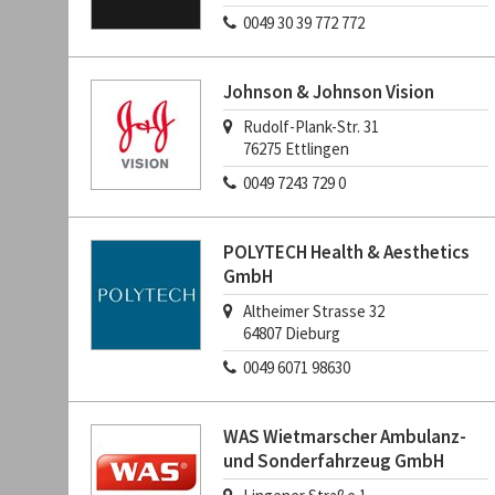
0049 30 39 772 772
Johnson & Johnson Vision
Rudolf-Plank-Str. 31
76275
Ettlingen
0049 7243 729 0
POLYTECH Health & Aesthetics
GmbH
Altheimer Strasse 32
64807
Dieburg
0049 6071 98630
WAS Wietmarscher Ambulanz-
und Sonderfahrzeug GmbH