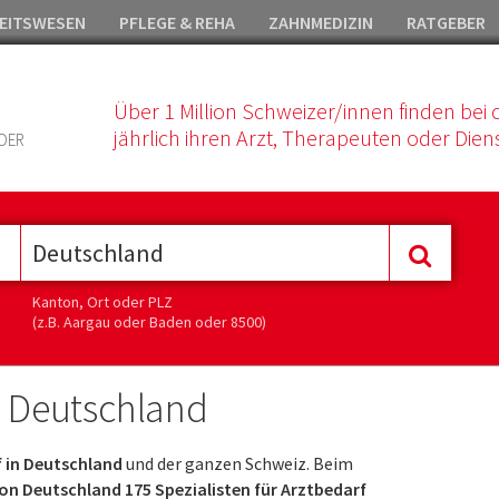
EITSWESEN
PFLEGE & REHA
ZAHNMEDIZIN
RATGEBER
Über 1 Million Schweizer/innen finden bei 
jährlich ihren Arzt, Therapeuten oder Diens
DER
Kanton, Ort oder PLZ
(z.B. Aargau oder Baden oder 8500)
n Deutschland
f in Deutschland
und der ganzen Schweiz. Beim
n Deutschland 175 Spezialisten für Arztbedarf