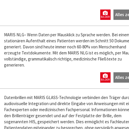
Alles z
BILDER
MARIS NLG– Wenn Daten per Mausklick zu Sprache werden. Bei eine
stationären Aufenthalt eines Patienten werden im Schnitt 50 Dokum
generiert. Davon sind heute immer noch 60-80% von Menschenhand
erzeugte Textdokumente. Mit dem MARIS NLG ist es möglich, per Mau
vollständige, grammatikalisch richtige, medizinische Fließtexte zu
generieren.
Alles z
BILDER
Datenbrillen mit MARIS GLASS-Technologie verbinden den Träger dur
audiovisuelle Integration und direkte Eingabe von Anweisungen mit 
Fachexperten oder medizinischen Fachpersonal. Informationen könne
den Brillenträger gesendet und auf der Festplatte der Brille, dem
sogenannten HIS, gespeichert werden. Dies ermöglicht es Fachleute
Patientendaten miteinander zu besprechen, ohne persönlich anwese