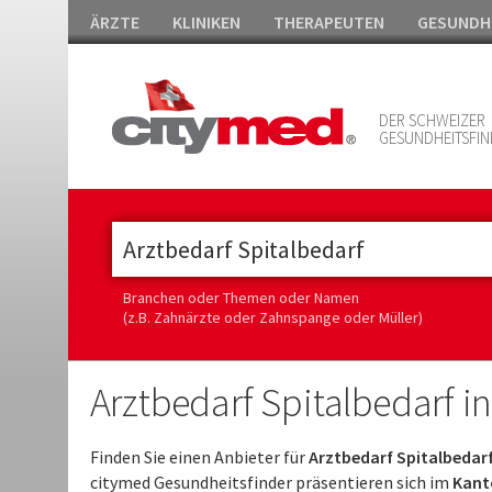
ÄRZTE
KLINIKEN
THERAPEUTEN
GESUNDH
DER SCHWEIZER
GESUNDHEITSFIN
Branchen oder Themen oder Namen
(z.B. Zahnärzte oder Zahnspange oder Müller)
Arztbedarf Spitalbedarf i
Finden Sie einen Anbieter für
Arztbedarf Spitalbedar
citymed Gesundheitsfinder präsentieren sich im
Kanto