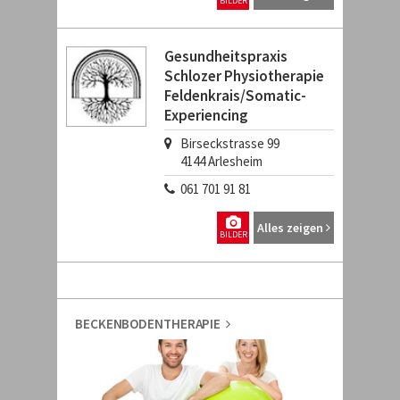
BILDER
Gesundheitspraxis
Schlozer Physiotherapie
Feldenkrais/Somatic-
Experiencing
Birseckstrasse 99
4144
Arlesheim
061 701 91 81
Alles zeigen
BILDER
BECKENBODENTHERAPIE