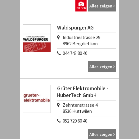
Alles zeigen
BILDER
Waldspurger AG
Industriestrasse 29
8962
Bergdietikon
044 743 80 40
Alles zeigen
Grüter Elektromobile -
HuberTech GmbH
Zehntenstrasse 4
8536
Hüttwilen
052 720 60 40
Alles zeigen