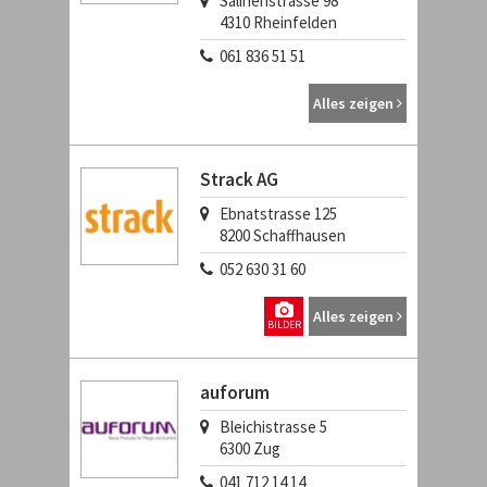
Salinenstrasse 98
4310
Rheinfelden
061 836 51 51
Alles zeigen
Strack AG
Ebnatstrasse 125
8200
Schaffhausen
052 630 31 60
Alles zeigen
BILDER
auforum
Bleichistrasse 5
6300
Zug
041 712 14 14