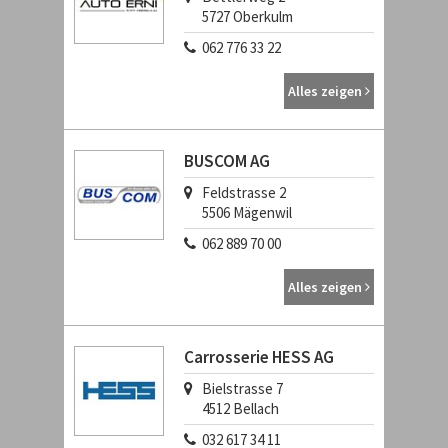
5727
Oberkulm
062 776 33 22
Alles zeigen
BUSCOM AG
Feldstrasse 2
5506
Mägenwil
062 889 70 00
Alles zeigen
Carrosserie HESS AG
Bielstrasse 7
4512
Bellach
032 617 34 11