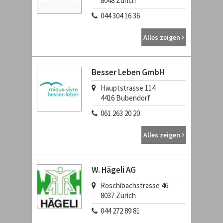
8048
Zürich
044 304 16 36
Alles zeigen
Besser Leben GmbH
Hauptstrasse 114
4416
Bubendorf
061 263 20 20
Alles zeigen
W. Hägeli AG
Röschibachstrasse 46
8037
Zürich
044 272 89 81