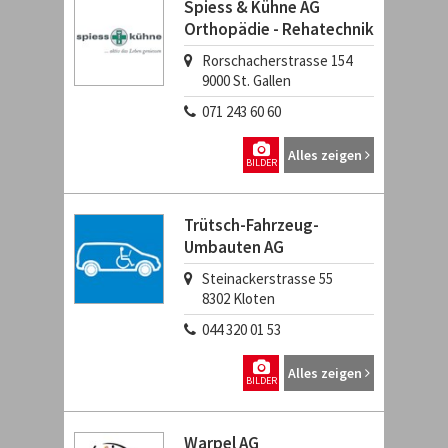
Spiess & Kühne AG
Orthopädie - Rehatechnik
Rorschacherstrasse 154
9000
St. Gallen
071 243 60 60
Alles zeigen
BILDER
Trütsch-Fahrzeug-
Umbauten AG
Steinackerstrasse 55
8302
Kloten
044 320 01 53
Alles zeigen
BILDER
Warpel AG