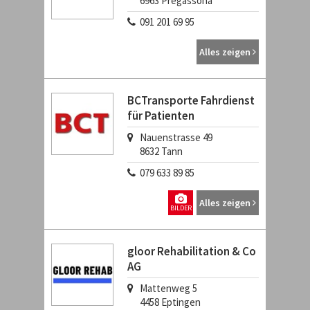
6963
Pregassona
091 201 69 95
Alles zeigen
BCTransporte Fahrdienst
für Patienten
Nauenstrasse 49
8632
Tann
079 633 89 85
Alles zeigen
BILDER
gloor Rehabilitation & Co
AG
Mattenweg 5
4458
Eptingen