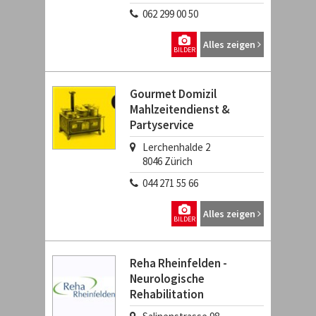
062 299 00 50
Alles zeigen
BILDER
Gourmet Domizil
Mahlzeitendienst &
Partyservice
Lerchenhalde 2
8046
Zürich
044 271 55 66
Alles zeigen
BILDER
Reha Rheinfelden -
Neurologische
Rehabilitation