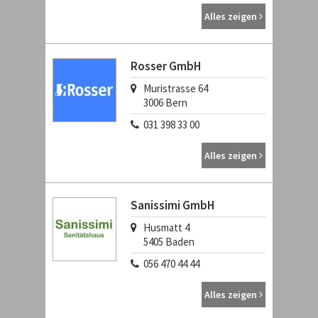
Alles zeigen
Rosser GmbH
Muristrasse 64
3006
Bern
031 398 33 00
Alles zeigen
Sanissimi GmbH
Husmatt 4
5405
Baden
056 470 44 44
Alles zeigen