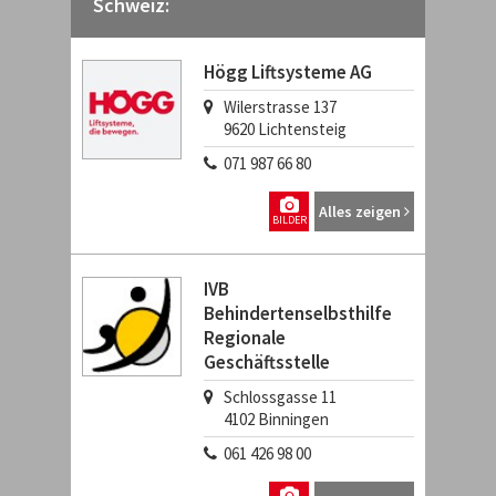
Schweiz:
Högg Liftsysteme AG
Wilerstrasse 137
9620
Lichtensteig
071 987 66 80
Alles zeigen
BILDER
IVB
Behindertenselbsthilfe
Regionale
Geschäftsstelle
Schlossgasse 11
4102
Binningen
061 426 98 00