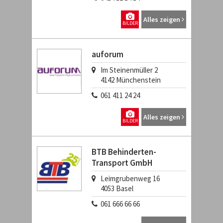
Alles zeigen
BILDER
auforum
Im Steinenmüller 2
4142
Münchenstein
061 411 24 24
Alles zeigen
BILDER
BTB Behinderten-
Transport GmbH
Leimgrubenweg 16
4053
Basel
061 666 66 66