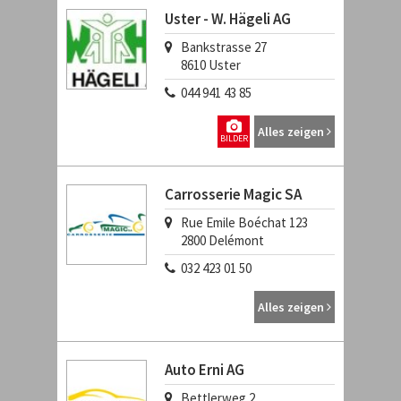
Uster - W. Hägeli AG
Bankstrasse 27
8610
Uster
044 941 43 85
Alles zeigen
BILDER
Carrosserie Magic SA
Rue Emile Boéchat 123
2800
Delémont
032 423 01 50
Alles zeigen
Auto Erni AG
Bettlerweg 2