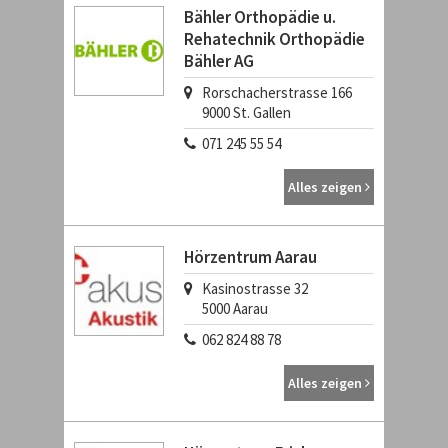
Bähler Orthopädie u.
Rehatechnik Orthopädie
Bähler AG
Rorschacherstrasse 166
9000
St. Gallen
071 245 55 54
Alles zeigen
Hörzentrum Aarau
Kasinostrasse 32
5000
Aarau
062 824 88 78
Alles zeigen