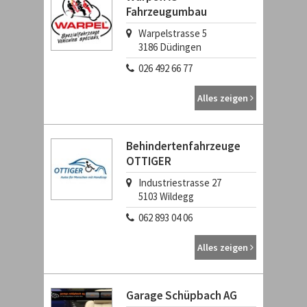
Fahrzeugumbau
Warpelstrasse 5
3186
Düdingen
026 492 66 77
Alles zeigen
Behindertenfahrzeuge
OTTIGER
Industriestrasse 27
5103
Wildegg
062 893 04 06
Alles zeigen
Garage Schüpbach AG