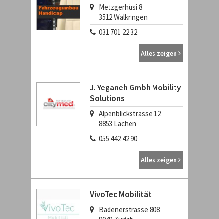
Metzgerhüsi 8
3512
Walkringen
031 701 22 32
Alles zeigen
J. Yeganeh Gmbh Mobility
Solutions
Alpenblickstrasse 12
8853
Lachen
055 442 42 90
Alles zeigen
VivoTec Mobilität
Badenerstrasse 808