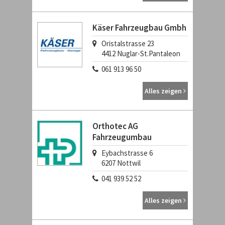
Käser Fahrzeugbau Gmbh
Oristalstrasse 23
4412
Nuglar-St.Pantaleon
061 913 96 50
Alles zeigen
Orthotec AG
Fahrzeugumbau
Eybachstrasse 6
6207
Nottwil
041 939 52 52
Alles zeigen