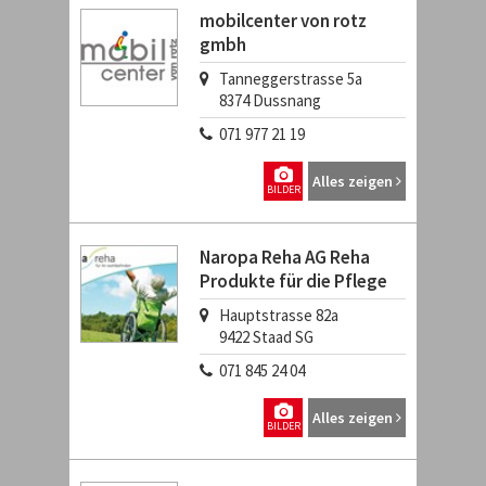
mobilcenter von rotz
gmbh
Tanneggerstrasse 5a
8374
Dussnang
071 977 21 19
Alles zeigen
BILDER
Naropa Reha AG Reha
Produkte für die Pflege
Hauptstrasse 82a
9422
Staad SG
071 845 24 04
Alles zeigen
BILDER