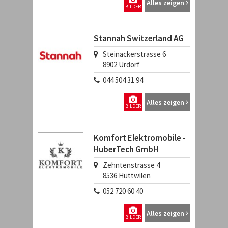
Alles zeigen
BILDER
Stannah Switzerland AG
Steinackerstrasse 6
8902
Urdorf
044 504 31 94
Alles zeigen
BILDER
Komfort Elektromobile -
HuberTech GmbH
Zehntenstrasse 4
8536
Hüttwilen
052 720 60 40
Alles zeigen
BILDER