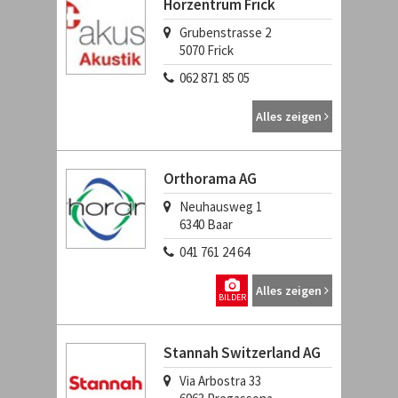
Hörzentrum Frick
Grubenstrasse 2
5070
Frick
062 871 85 05
Alles zeigen
Orthorama AG
Neuhausweg 1
6340
Baar
041 761 24 64
Alles zeigen
BILDER
Stannah Switzerland AG
Via Arbostra 33