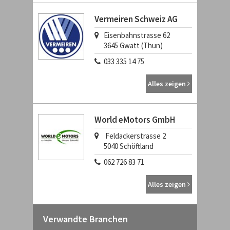
Vermeiren Schweiz AG
Eisenbahnstrasse 62
3645
Gwatt (Thun)
033 335 14 75
Alles zeigen
World eMotors GmbH
Feldackerstrasse 2
5040
Schöftland
062 726 83 71
Alles zeigen
Verwandte Branchen