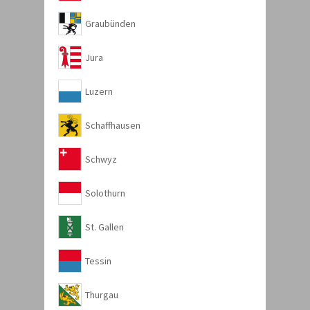
Graubünden
Jura
Luzern
Schaffhausen
Schwyz
Solothurn
St. Gallen
Tessin
Thurgau