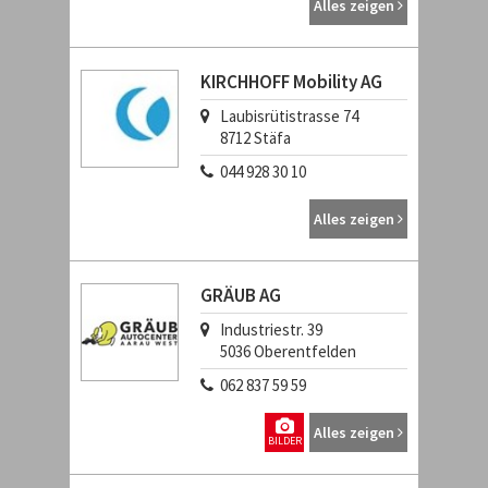
Alles zeigen
KIRCHHOFF Mobility AG
Laubisrütistrasse 74
8712
Stäfa
044 928 30 10
Alles zeigen
GRÄUB AG
Industriestr. 39
5036
Oberentfelden
062 837 59 59
Alles zeigen
BILDER