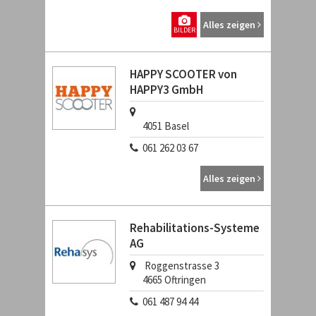
Alles zeigen
BILDER
HAPPY SCOOTER von
HAPPY3 GmbH
4051
Basel
061 262 03 67
Alles zeigen
Rehabilitations-Systeme
AG
Roggenstrasse 3
4665
Oftringen
061 487 94 44