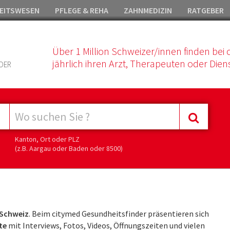
EITSWESEN
PFLEGE & REHA
ZAHNMEDIZIN
RATGEBER
Über 1 Million Schweizer/innen finden bei 
jährlich ihren Arzt, Therapeuten oder Diens
DER
Kanton, Ort oder PLZ
(z.B. Aargau oder Baden oder 8500)
 Schweiz
. Beim citymed Gesundheitsfinder präsentieren sich
te
mit Interviews, Fotos, Videos, Öffnungszeiten und vielen