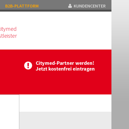
B2B-PLATTFORM
KUNDENCENTER
citymed
tleister