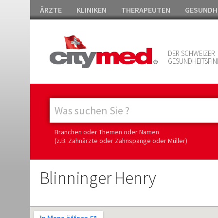
ÄRZTE
KLINIKEN
THERAPEUTEN
GESUNDH
DER SCHWEIZER
GESUNDHEITSFIN
Branchen oder Themen oder Namen
(z.B. Zahnärzte oder Zahnspange oder Müller)
Blinninger Henry