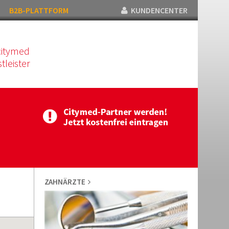
B2B-PLATTFORM
KUNDENCENTER
citymed
tleister
ZAHNÄRZTE