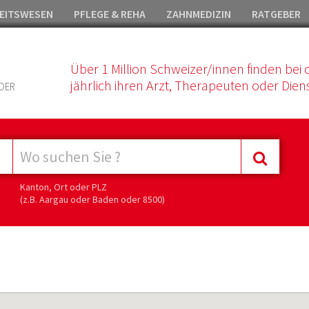
EITSWESEN
PFLEGE & REHA
ZAHNMEDIZIN
RATGEBER
Über 1 Million Schweizer/innen finden bei 
jährlich ihren Arzt, Therapeuten oder Diens
DER
Kanton, Ort oder PLZ
(z.B. Aargau oder Baden oder 8500)