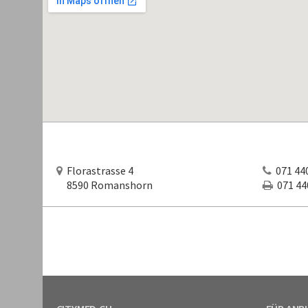
Florastrasse 4
071 440
8590 Romanshorn
071 440