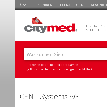
ÄRZTE
KLINIKEN
THERAPEUTEN
GESUNDH
DER SCHWEIZER
GESUNDHEITSFIN
Branchen oder Themen oder Namen
(z.B. Zahnärzte oder Zahnspange oder Müller)
CENT Systems AG