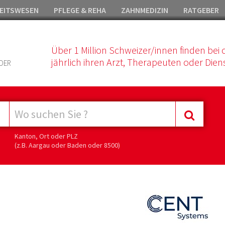
EITSWESEN
PFLEGE & REHA
ZAHNMEDIZIN
RATGEBER
Über 1 Million Schweizer/innen finden bei 
jährlich ihren Arzt, Therapeuten oder Diens
DER
Kanton, Ort oder PLZ
(z.B. Aargau oder Baden oder 8500)