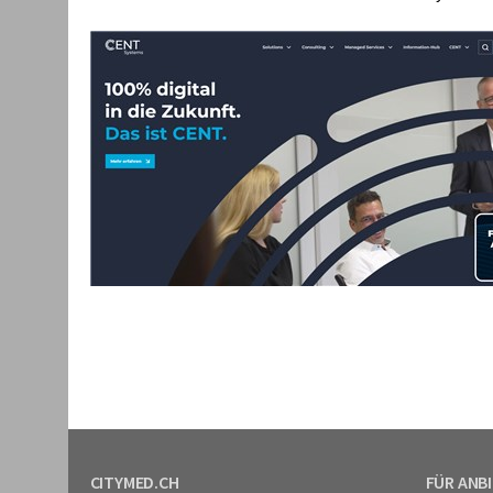
CITYMED.CH
FÜR ANB