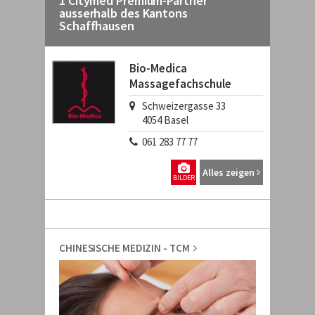
1 Citymed Premium-Partner
ausserhalb des Kantons
Schaffhausen
Bio-Medica
Massagefachschule
Schweizergasse 33
4054
Basel
061 283 77 77
Alles zeigen
BILDER
CHINESISCHE MEDIZIN - TCM