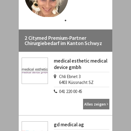
2 Citymed Premium-Partner
Chirurgiebedarf im Kanton Schwyz
medical esthetic medical
device gmbh
Chli Ebnet 3
6403
Küssnacht SZ
041 220 00 45
Alles zeigen
gd medical ag