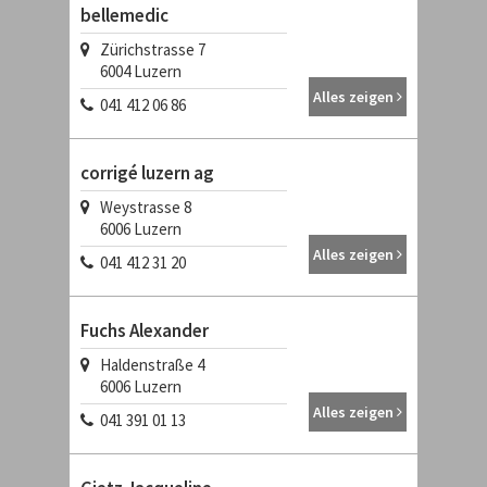
bellemedic
Zürichstrasse 7
6004
Luzern
Alles zeigen
041 412 06 86
corrigé luzern ag
Weystrasse 8
6006
Luzern
Alles zeigen
041 412 31 20
Fuchs Alexander
Haldenstraße 4
6006
Luzern
Alles zeigen
041 391 01 13