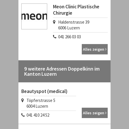
Meon Clinic Plastische
Chirurgie
Haldenstrasse 39
6006
Luzern
041 266 03 03
Alles zeigen
9 weitere Adressen Doppelkinn im
Kanton Luzern
Beautyspot (medical)
Töpferstrasse 5
6004
Luzern
Alles zeigen
041 410 24 52