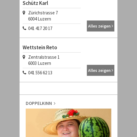
Schütz Karl
Zürichstrasse 7
6004
Luzern
Alles zeigen
041 417 20 17
Wettstein Reto
Zentralstrasse 1
6003
Luzern
Alles zeigen
041 556 62 13
DOPPELKINN