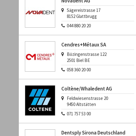
Novadent AG
Sägereistrasse 17
8152
Glattbrugg
044 880 20 20
Cendres+Métaux SA
Bözingenstrasse 122
2501
Biel BE
058 360 20 00
Coltène/Whaledent AG
Feldwiesenstrasse 20
9450
Altstätten
071 757 53 00
Dentsply Sirona Deutschland