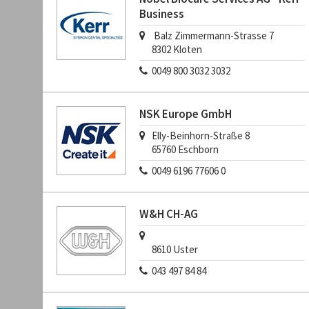
Business
Balz Zimmermann-Strasse 7
8302
Kloten
0049 800 3032 3032
NSK Europe GmbH
Elly-Beinhorn-Straße 8
65760
Eschborn
0049 6196 77606 0
W&H CH-AG
8610
Uster
043 497 84 84