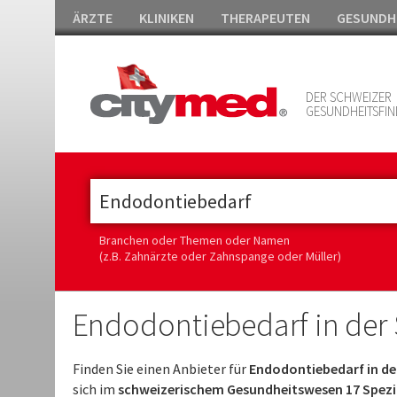
ÄRZTE
KLINIKEN
THERAPEUTEN
GESUNDH
DER SCHWEIZER
GESUNDHEITSFIN
Branchen oder Themen oder Namen
(z.B. Zahnärzte oder Zahnspange oder Müller)
Endodontiebedarf in der
Finden Sie einen Anbieter für
Endodontiebedarf in de
sich im
schweizerischem Gesundheitswesen 17 Spezi