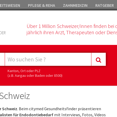
EITSWESEN
PFLEGE & REHA
ZAHNMEDIZIN
RATGEBER
Über 1 Million Schweizer/innen finden bei 
jährlich ihren Arzt, Therapeuten oder Diens
DER
Kanton, Ort oder PLZ
(z.B. Aargau oder Baden oder 8500)
 Schweiz
r Schweiz
. Beim citymed Gesundheitsfinder präsentieren
alisten für Endodontiebedarf
mit Interviews, Fotos, Videos