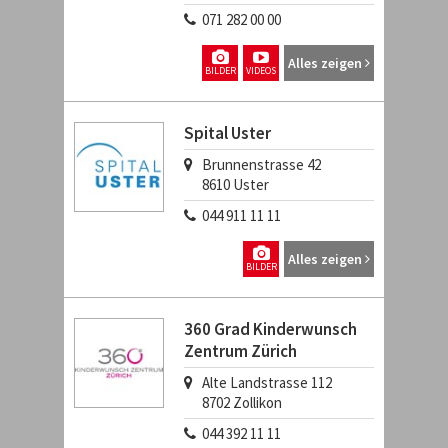
071 282 00 00
Alles zeigen
BILDER
VIDEOS
Spital Uster
Brunnenstrasse 42
8610
Uster
044 911 11 11
Alles zeigen
BILDER
360 Grad Kinderwunsch
Zentrum Zürich
Alte Landstrasse 112
8702
Zollikon
044 392 11 11