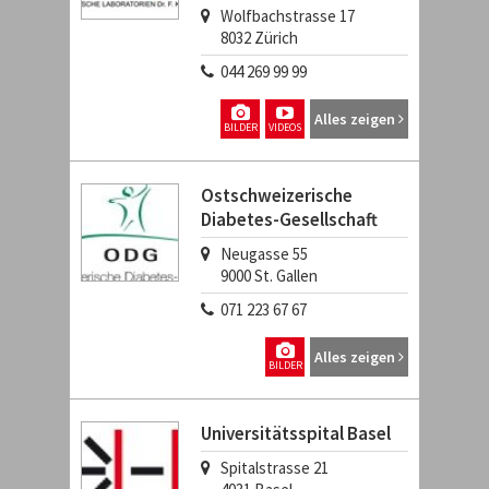
Wolfbachstrasse 17
8032
Zürich
044 269 99 99
Alles zeigen
BILDER
VIDEOS
Ostschweizerische
Diabetes-Gesellschaft
Neugasse 55
9000
St. Gallen
071 223 67 67
Alles zeigen
BILDER
Universitätsspital Basel
Spitalstrasse 21