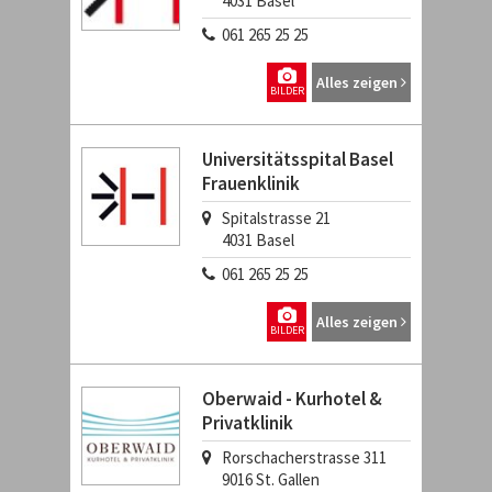
4031
Basel
061 265 25 25
Alles zeigen
BILDER
Universitätsspital Basel
Frauenklinik
Spitalstrasse 21
4031
Basel
061 265 25 25
Alles zeigen
BILDER
Oberwaid - Kurhotel &
Privatklinik
Rorschacherstrasse 311
9016
St. Gallen