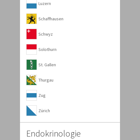
Luzern
Schaffhausen
Schwyz
Solothurn
St. Gallen
Thurgau
Zug
Zürich
Endokrinologie