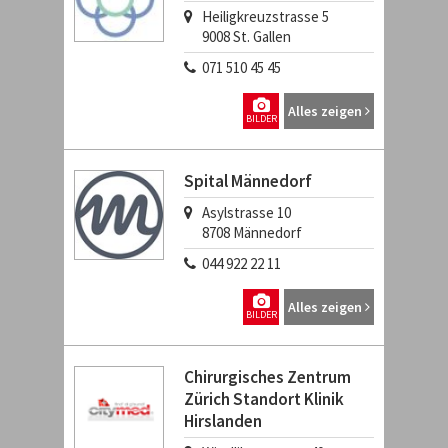
Heiligkreuzstrasse 5
9008
St. Gallen
071 510 45 45
Alles zeigen
BILDER
Spital Männedorf
Asylstrasse 10
8708
Männedorf
044 922 22 11
Alles zeigen
BILDER
Chirurgisches Zentrum
Zürich Standort Klinik
Hirslanden