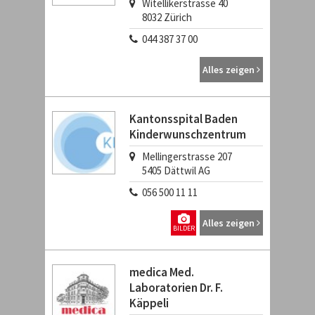
Witellikerstrasse 40
8032
Zürich
044 387 37 00
Alles zeigen
Kantonsspital Baden
Kinderwunschzentrum
Mellingerstrasse 207
5405
Dättwil AG
056 500 11 11
Alles zeigen
BILDER
medica Med.
Laboratorien Dr. F.
Käppeli