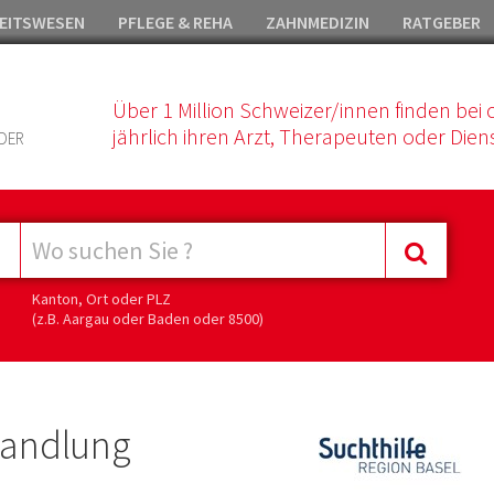
EITSWESEN
PFLEGE & REHA
ZAHNMEDIZIN
RATGEBER
Über 1 Million Schweizer/innen finden bei 
jährlich ihren Arzt, Therapeuten oder Diens
DER
Kanton, Ort oder PLZ
(z.B. Aargau oder Baden oder 8500)
ehandlung