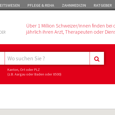
EITSWESEN
PFLEGE & REHA
ZAHNMEDIZIN
RATGEBER
Über 1 Million Schweizer/innen finden bei 
jährlich ihren Arzt, Therapeuten oder Diens
DER
Kanton, Ort oder PLZ
(z.B. Aargau oder Baden oder 8500)