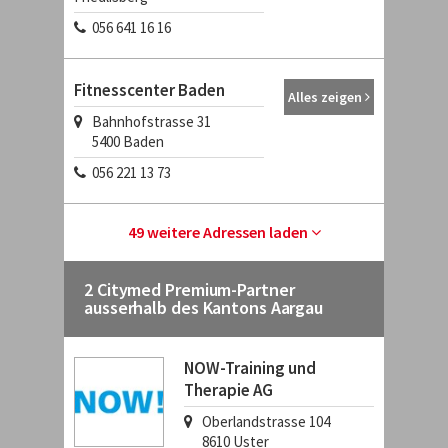
056 641 16 16
Fitnesscenter Baden
Alles zeigen
Bahnhofstrasse 31
5400
Baden
056 221 13 73
49 weitere Adressen laden
2 Citymed Premium-Partner
ausserhalb des Kantons Aargau
NOW-Training und
Therapie AG
Oberlandstrasse 104
8610
Uster