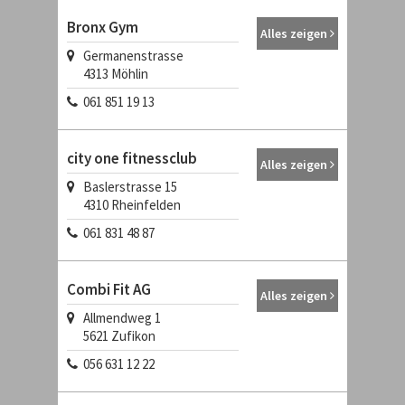
Bronx Gym
Alles zeigen
Germanenstrasse
4313
Möhlin
061 851 19 13
city one fitnessclub
Alles zeigen
Baslerstrasse 15
4310
Rheinfelden
061 831 48 87
Combi Fit AG
Alles zeigen
Allmendweg 1
5621
Zufikon
056 631 12 22