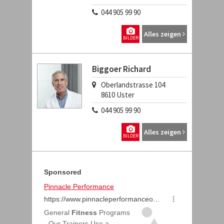
044 905 99 90
Alles zeigen
BILDER
Biggoer Richard
Oberlandstrasse 104
8610
Uster
044 905 99 90
Alles zeigen
BILDER