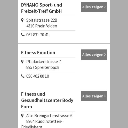
DYNAMO Sport- und
Alles zeigen
Freizeit-Treff GmbH
Spitalstrasse 22B
4310
Rheinfelden
061 831 70 41
Fitness Emotion
Alles zeigen
Pfadackerstrasse 7
8957
Spreitenbach
056 402 00 10
Fitness und
Alles zeigen
Gesundheitscenter Body
Form
Alte Bremgartenstrasse 6
8964
Rudolfstetten-
Friedlisberg