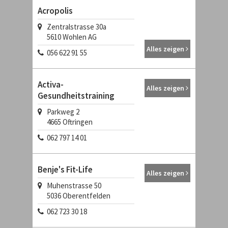
Acropolis
Zentralstrasse 30a
5610
Wohlen AG
Alles zeigen
056 622 91 55
Activa-
Alles zeigen
Gesundheitstraining
Parkweg 2
4665
Oftringen
062 797 14 01
Benje's Fit-Life
Alles zeigen
Muhenstrasse 50
5036
Oberentfelden
062 723 30 18