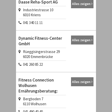
Daase Reha-Sport AG
Alles zeigen
Industriestrasse 10
6010
Kriens
041 340 11 11
Dynamic Fitness-Center
Alles zeigen
GmbH
Rüeggisingerstrasse 29
6020
Emmenbrücke
041 260 85 22
Fitness Connection
Alles zeigen
Wolhusen
Ernährungsberatung:
Bergboden 7
6110
Wolhusen
041 490 40 40