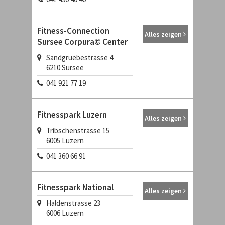
Fitness-Connection
Alles zeigen
Sursee Corpura© Center
Sandgruebestrasse 4
6210
Sursee
041 921 77 19
Fitnesspark Luzern
Alles zeigen
Tribschenstrasse 15
6005
Luzern
041 360 66 91
Fitnesspark National
Alles zeigen
Haldenstrasse 23
6006
Luzern