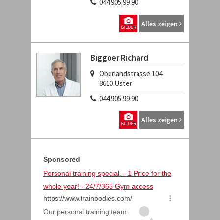
044 905 99 90
Alles zeigen
BILDER
Biggoer Richard
Oberlandstrasse 104
8610
Uster
044 905 99 90
Alles zeigen
BILDER