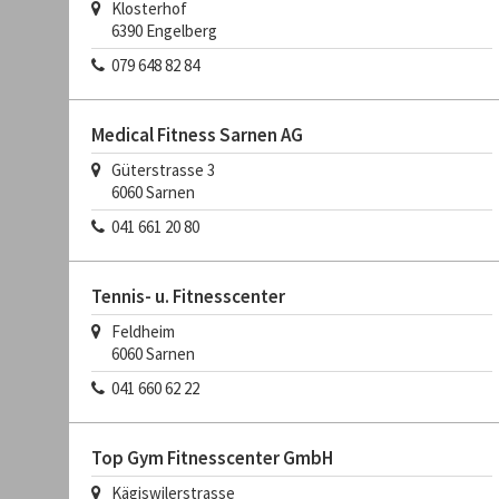
Klosterhof
6390
Engelberg
079 648 82 84
Medical Fitness Sarnen AG
Güterstrasse 3
6060
Sarnen
041 661 20 80
Tennis- u. Fitnesscenter
Feldheim
6060
Sarnen
041 660 62 22
Top Gym Fitnesscenter GmbH
Kägiswilerstrasse