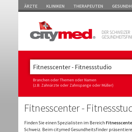
ÄRZTE
KLINIKEN
THERAPEUTEN
GESUNDH
DER SCHWEIZER
GESUNDHEITSFIN
Branchen oder Themen oder Namen
(z.B. Zahnärzte oder Zahnspange oder Müller)
Fitnesscenter - Fitnesss
Finden Sie einen Spezialisten im Bereich
Fitnesscente
Schweiz. Beim citymed Gesundheitsfinder präsentiere