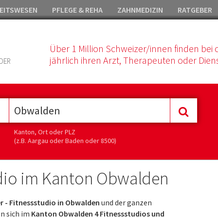
EITSWESEN
PFLEGE & REHA
ZAHNMEDIZIN
RATGEBER
Über 1 Million Schweizer/innen finden bei 
jährlich ihren Arzt, Therapeuten oder Diens
DER
Kanton, Ort oder PLZ
(z.B. Aargau oder Baden oder 8500)
tudio im Kanton Obwalden
r - Fitnessstudio in Obwalden
und der ganzen
n sich im
Kanton Obwalden 4 Fitnessstudios und