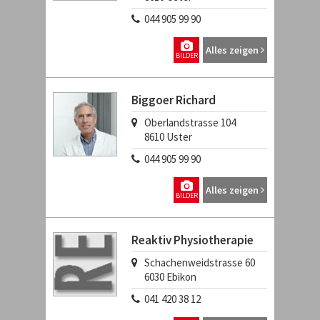
044 905 99 90
Alles zeigen
BILDER
Biggoer Richard
Oberlandstrasse 104
8610
Uster
044 905 99 90
Alles zeigen
BILDER
Reaktiv Physiotherapie
Schachenweidstrasse 60
6030
Ebikon
041 420 38 12