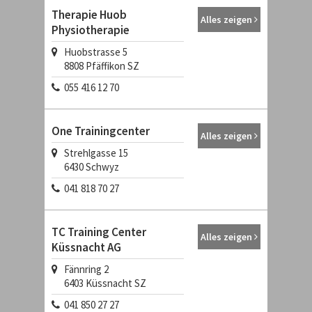
Therapie Huob
Alles zeigen
Physiotherapie
Huobstrasse 5
8808
Pfäffikon SZ
055 416 12 70
One Trainingcenter
Alles zeigen
Strehlgasse 15
6430
Schwyz
041 818 70 27
TC Training Center
Alles zeigen
Küssnacht AG
Fännring 2
6403
Küssnacht SZ
041 850 27 27