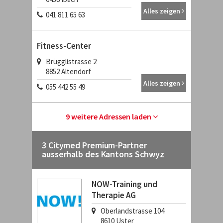
Alles zeigen
041 811 65 63
Fitness-Center
Brügglistrasse 2
8852
Altendorf
Alles zeigen
055 442 55 49
9 weitere Adressen laden
3 Citymed Premium-Partner
ausserhalb des Kantons Schwyz
NOW-Training und
Therapie AG
Oberlandstrasse 104
8610
Uster