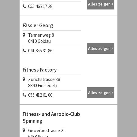
Alles zeigen
055 465 17 28
Fässler Georg
Tannenweg 8
6410
Goldau
Alles zeigen
041 855 31 86
Fitness Factory
Zürichstrasse 38
8840
Einsiedeln
Alles zeigen
055 412 61 00
Fitness- und Aerobic-Club
Spinning
Gewerbestrasse 21
6438
Ibach