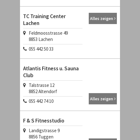
TC Training Center
Alles zeigen
Lachen
Feldmoosstrasse 49
8853
Lachen
055 442 50 33
Atlantis Fitness u. Sauna
Club
Talstrasse 12
8852
Altendorf
Alles zeigen
055 442 74 10
F & S Fitnesstudio
Landigstrasse 9
8856
Tuggen