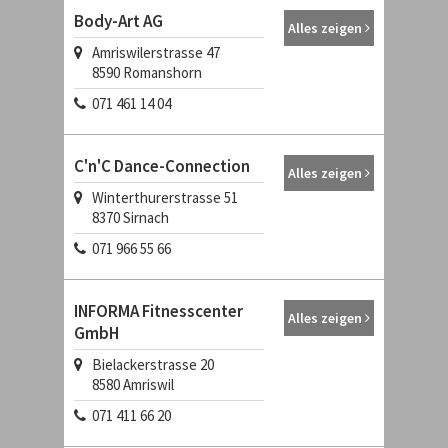
Body-Art AG
Alles zeigen
Amriswilerstrasse 47
8590
Romanshorn
071 461 14 04
C'n'C Dance-Connection
Alles zeigen
Winterthurerstrasse 51
8370
Sirnach
071 966 55 66
INFORMA Fitnesscenter
Alles zeigen
GmbH
Bielackerstrasse 20
8580
Amriswil
071 411 66 20