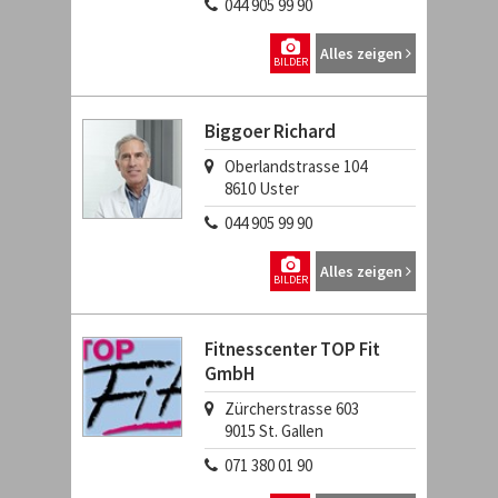
044 905 99 90
Alles zeigen
BILDER
Biggoer Richard
Oberlandstrasse 104
8610
Uster
044 905 99 90
Alles zeigen
BILDER
Fitnesscenter TOP Fit
GmbH
Zürcherstrasse 603
9015
St. Gallen
071 380 01 90