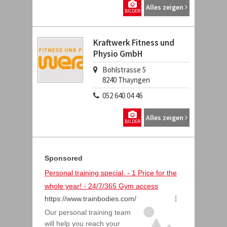
Alles zeigen
BILDER
Kraftwerk Fitness und
Physio GmbH
Bohlstrasse 5
8240
Thayngen
052 640 04 46
Alles zeigen
BILDER