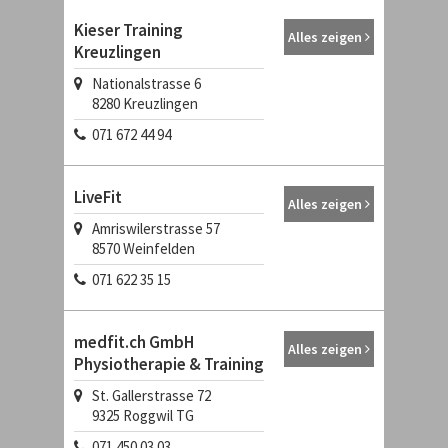
Kieser Training
Alles zeigen
Kreuzlingen
Nationalstrasse 6
8280
Kreuzlingen
071 672 44 94
LiveFit
Alles zeigen
Amriswilerstrasse 57
8570
Weinfelden
071 622 35 15
medfit.ch GmbH
Alles zeigen
Physiotherapie & Training
St. Gallerstrasse 72
9325
Roggwil TG
071 450 03 03