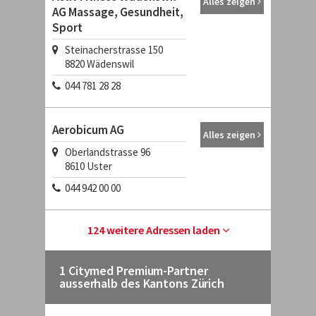
Alles zeigen
AG Massage, Gesundheit,
Sport
Steinacherstrasse 150
8820
Wädenswil
044 781 28 28
Aerobicum AG
Alles zeigen
Oberlandstrasse 96
8610
Uster
044 942 00 00
124 weitere Adressen laden
1 Citymed Premium-Partner
ausserhalb des Kantons Zürich