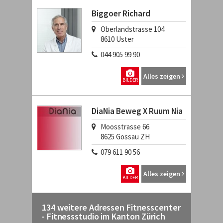
Biggoer Richard
Oberlandstrasse 104
8610
Uster
044 905 99 90
Alles zeigen
BILDER
DiaNia Beweg X Ruum Nia
Moosstrasse 66
8625
Gossau ZH
079 611 90 56
Alles zeigen
BILDER
134 weitere Adressen Fitnesscenter
- Fitnessstudio im Kanton Zürich