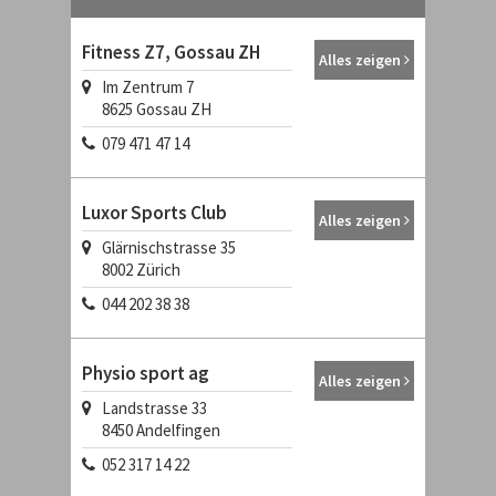
Fitness Z7, Gossau ZH
Alles zeigen
Im Zentrum 7
8625
Gossau ZH
079 471 47 14
Luxor Sports Club
Alles zeigen
Glärnischstrasse 35
8002
Zürich
044 202 38 38
Physio sport ag
Alles zeigen
Landstrasse 33
8450
Andelfingen
052 317 14 22