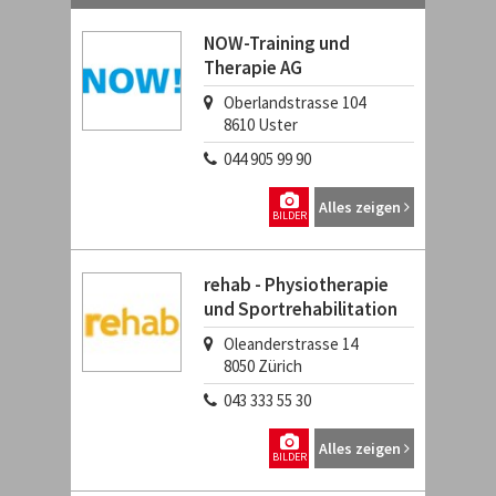
NOW-Training und
Therapie AG
Oberlandstrasse 104
8610
Uster
044 905 99 90
Alles zeigen
BILDER
rehab - Physiotherapie
und Sportrehabilitation
Oleanderstrasse 14
8050
Zürich
043 333 55 30
Alles zeigen
BILDER