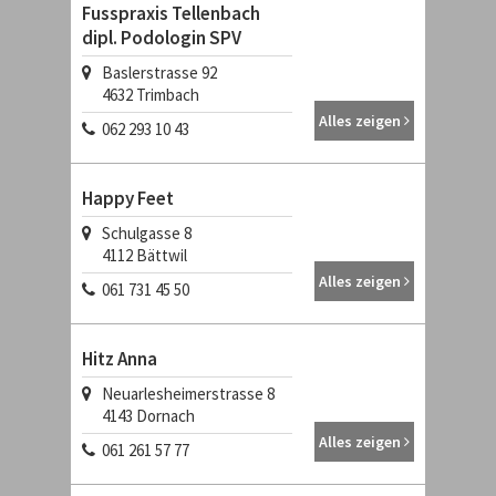
Fusspraxis Tellenbach
dipl. Podologin SPV
Baslerstrasse 92
4632
Trimbach
Alles zeigen
062 293 10 43
Happy Feet
Schulgasse 8
4112
Bättwil
Alles zeigen
061 731 45 50
Hitz Anna
Neuarlesheimerstrasse 8
4143
Dornach
Alles zeigen
061 261 57 77