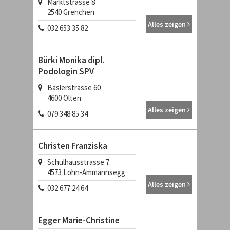
Marktstrasse 8
2540
Grenchen
Alles zeigen
032 653 35 82
Bürki Monika dipl.
Podologin SPV
Baslerstrasse 60
4600
Olten
Alles zeigen
079 348 85 34
Christen Franziska
Schulhausstrasse 7
4573
Lohn-Ammannsegg
Alles zeigen
032 677 24 64
Egger Marie-Christine