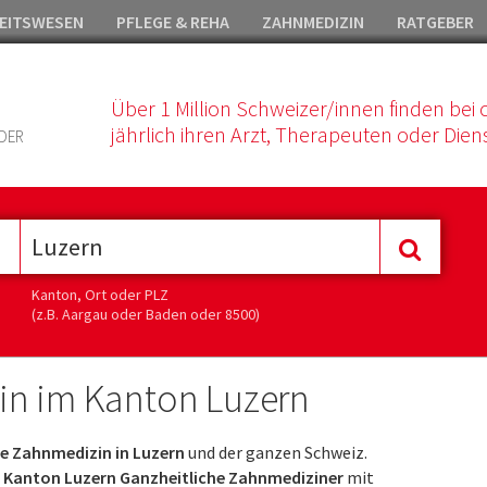
EITSWESEN
PFLEGE & REHA
ZAHNMEDIZIN
RATGEBER
Über 1 Million Schweizer/innen finden bei 
jährlich ihren Arzt, Therapeuten oder Diens
DER
Kanton, Ort oder PLZ
(z.B. Aargau oder Baden oder 8500)
in im Kanton Luzern
e Zahnmedizin in Luzern
und der ganzen Schweiz.
m
Kanton Luzern Ganzheitliche Zahnmediziner
mit