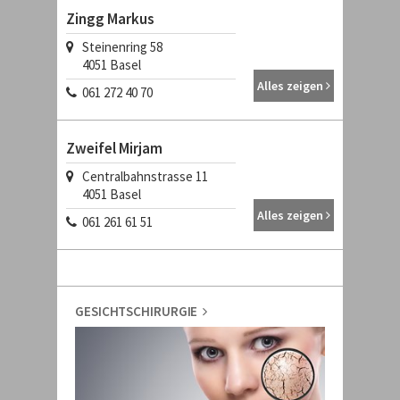
Zingg Markus
Steinenring 58
4051
Basel
Alles zeigen
061 272 40 70
Zweifel Mirjam
Centralbahnstrasse 11
4051
Basel
Alles zeigen
061 261 61 51
GESICHTSCHIRURGIE