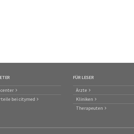
IETER
FÜR LESER
center
Ärzte
rteile bei citymed
Kliniken
Therapeuten