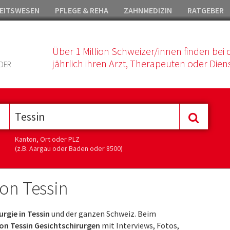
EITSWESEN
PFLEGE & REHA
ZAHNMEDIZIN
RATGEBER
Über 1 Million Schweizer/innen finden bei 
jährlich ihren Arzt, Therapeuten oder Diens
DER
Kanton, Ort oder PLZ
(z.B. Aargau oder Baden oder 8500)
ton Tessin
urgie in Tessin
und der ganzen Schweiz. Beim
on Tessin Gesichtschirurgen
mit Interviews, Fotos,