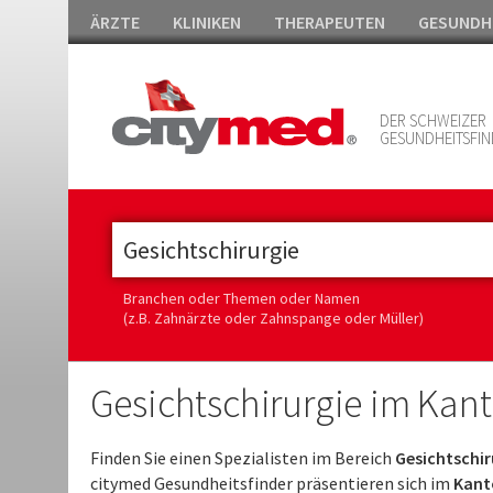
ÄRZTE
KLINIKEN
THERAPEUTEN
GESUNDH
DER SCHWEIZER
GESUNDHEITSFIN
Branchen oder Themen oder Namen
(z.B. Zahnärzte oder Zahnspange oder Müller)
Gesichtschirurgie im Kan
Finden Sie einen Spezialisten im Bereich
Gesichtschir
citymed Gesundheitsfinder präsentieren sich im
Kant