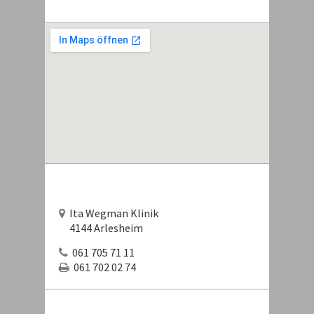
Ita Wegman Klinik
4144 Arlesheim
061 705 71 11
061 702 02 74