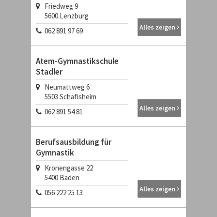
Friedweg 9
5600
Lenzburg
Alles zeigen
062 891 97 69
Atem-Gymnastikschule
Stadler
Neumattweg 6
5503
Schafisheim
Alles zeigen
062 891 54 81
Berufsausbildung für
Gymnastik
Kronengasse 22
5400
Baden
Alles zeigen
056 222 25 13