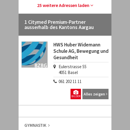
25 weitere Adressen laden
1 Citymed Premium-Partner
ausserhalb des Kantons Aargau
HWS Huber Widemann
Schule AG, Bewegung und
Gesundheit
Eulerstrasse 55
4051
Basel
061 202 11 11
Alles zeigen
BILDER
GYMNASTIK