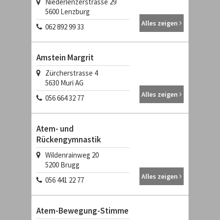
Niederlenzerstrasse 29
5600
Lenzburg
Alles zeigen
062 892 99 33
Amstein Margrit
Zürcherstrasse 4
5630
Muri AG
Alles zeigen
056 664 32 77
Atem- und
Rückengymnastik
Wildenrainweg 20
5200
Brugg
Alles zeigen
056 441 22 77
Atem-Bewegung-Stimme