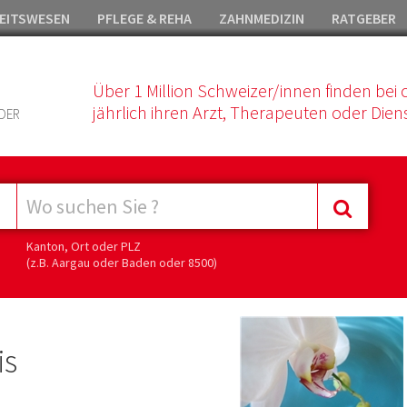
EITSWESEN
PFLEGE & REHA
ZAHNMEDIZIN
RATGEBER
Über 1 Million Schweizer/innen finden bei 
jährlich ihren Arzt, Therapeuten oder Diens
DER
Kanton, Ort oder PLZ
(z.B. Aargau oder Baden oder 8500)
is