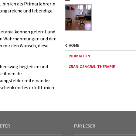
bin ich als Primarlehrerin
lungsreiche und lebendige
Therapie kennen gelernt und
enen Wahrnehmungen und den
in mir den Wunsch, diese
HOME
INDIKATION
 Lebensweg begleiten und
CRANIOSACRAL-THERAPIE
e ihnen ihr
rkungsfelder miteinander
schenk und es erfüllt mich
IETER
FÜR LESER