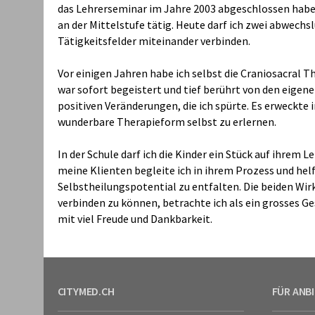
das Lehrerseminar im Jahre 2003 abgeschlossen habe, 
an der Mittelstufe tätig. Heute darf ich zwei abwechs
Tätigkeitsfelder miteinander verbinden.
Vor einigen Jahren habe ich selbst die Craniosacral 
war sofort begeistert und tief berührt von den eig
positiven Veränderungen, die ich spürte. Es erweckte 
wunderbare Therapieform selbst zu erlernen.
In der Schule darf ich die Kinder ein Stück auf ihrem
meine Klienten begleite ich in ihrem Prozess und helf
Selbstheilungspotential zu entfalten. Die beiden Wi
verbinden zu können, betrachte ich als ein grosses Ge
mit viel Freude und Dankbarkeit.
CITYMED.CH
FÜR ANB