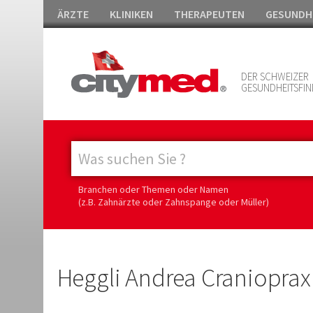
ÄRZTE
KLINIKEN
THERAPEUTEN
GESUNDH
DER SCHWEIZER
GESUNDHEITSFIN
Branchen oder Themen oder Namen
(z.B. Zahnärzte oder Zahnspange oder Müller)
Heggli Andrea Cranioprax