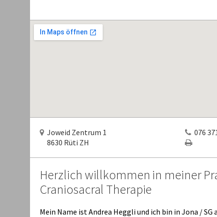
Joweid Zentrum 1
076 371
8630 Rüti ZH
Herzlich willkommen in meiner Pra
Craniosacral Therapie
Mein Name ist Andrea Heggli und ich bin in Jona / SG