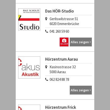
Das HÖR-Studio
Gerliswilstrasse 51
6020
Emmenbrücke
041 260 59 60
Alles zeigen
BILDER
Hörzentrum Aarau
Kasinostrasse 32
5000
Aarau
062 824 88 78
Alles zeigen
Hörzentrum Frick