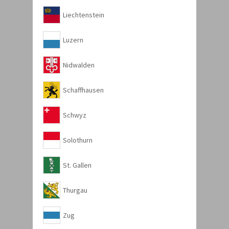
Liechtenstein
Luzern
Nidwalden
Schaffhausen
Schwyz
Solothurn
St. Gallen
Thurgau
Zug