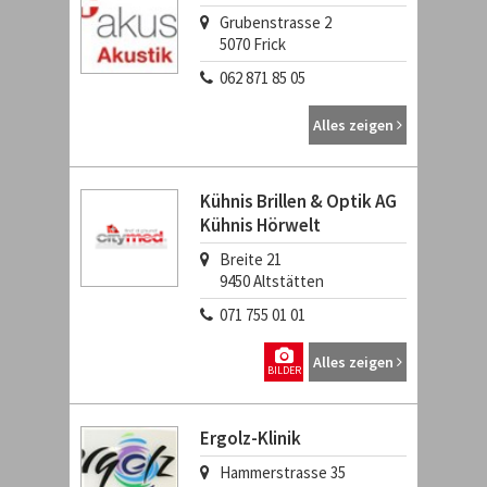
Grubenstrasse 2
5070
Frick
062 871 85 05
Alles zeigen
Kühnis Brillen & Optik AG
Kühnis Hörwelt
Breite 21
9450
Altstätten
071 755 01 01
Alles zeigen
BILDER
Ergolz-Klinik
Hammerstrasse 35