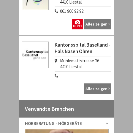
4410
Liestal
061 906 92 92
Alles zeigen
BILDER
Kantonsspital Baselland -
Hals Nasen Ohren
Mühlemattstrasse 26
4410
Liestal
Alles zeigen
Verwandte Branchen
HÖRBERATUNG - HÖRGERÄTE