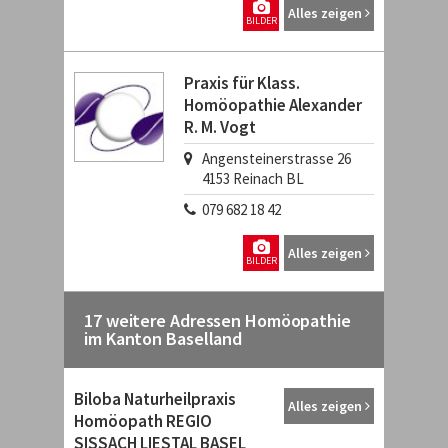
Alles zeigen
BILDER
Praxis für Klass.
Homöopathie Alexander
R. M. Vogt
Angensteinerstrasse 26
4153
Reinach BL
079 682 18 42
Alles zeigen
BILDER
17 weitere Adressen Homöopathie
im Kanton Baselland
Biloba Naturheilpraxis
Alles zeigen
Homöopath REGIO
SISSACH LIESTAL BASEL