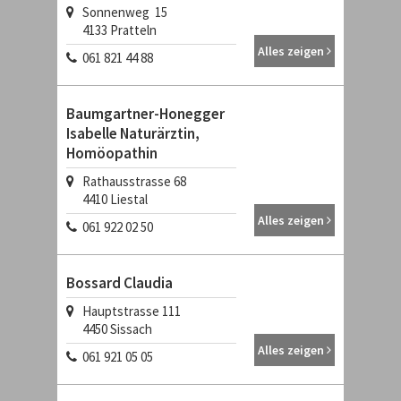
Sonnenweg 15
4133
Pratteln
Alles zeigen
061 821 44 88
Baumgartner-Honegger
Isabelle Naturärztin,
Homöopathin
Rathausstrasse 68
4410
Liestal
Alles zeigen
061 922 02 50
Bossard Claudia
Hauptstrasse 111
4450
Sissach
Alles zeigen
061 921 05 05