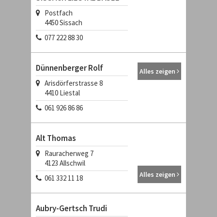
Postfach
4450
Sissach
077 222 88 30
Dünnenberger Rolf
Alles zeigen
Arisdörferstrasse 8
4410
Liestal
061 926 86 86
Alt Thomas
Rauracherweg 7
4123
Allschwil
Alles zeigen
061 332 11 18
Aubry-Gertsch Trudi