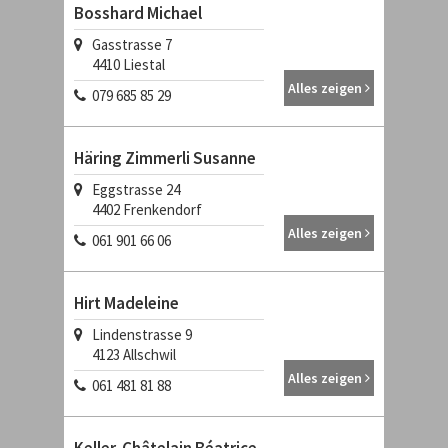
Bosshard Michael
Gasstrasse 7
4410
Liestal
Alles zeigen
079 685 85 29
Häring Zimmerli Susanne
Eggstrasse 24
4402
Frenkendorf
Alles zeigen
061 901 66 06
Hirt Madeleine
Lindenstrasse 9
4123
Allschwil
Alles zeigen
061 481 81 88