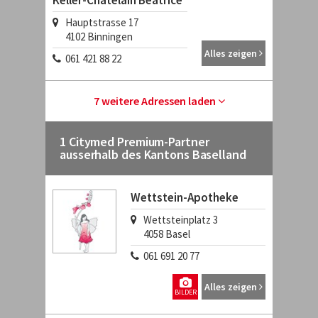
Keller-Châtelain Béatrice
Hauptstrasse 17
4102
Binningen
Alles zeigen
061 421 88 22
7 weitere Adressen laden
1 Citymed Premium-Partner
ausserhalb des Kantons Baselland
Wettstein-Apotheke
Wettsteinplatz 3
4058
Basel
061 691 20 77
Alles zeigen
BILDER