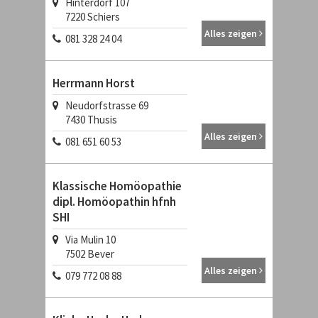
Hinterdorf 107
7220
Schiers
Alles zeigen
081 328 24 04
Herrmann Horst
Neudorfstrasse 69
7430
Thusis
Alles zeigen
081 651 60 53
Klassische Homöopathie
dipl. Homöopathin hfnh
SHI
Via Mulin 10
7502
Bever
Alles zeigen
079 772 08 88