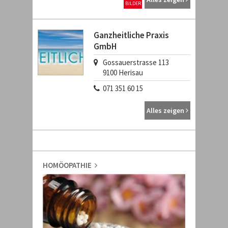
BILDER
Ganzheitliche Praxis
GmbH
Gossauerstrasse 113
9100
Herisau
071 351 60 15
Alles zeigen
HOMÖOPATHIE