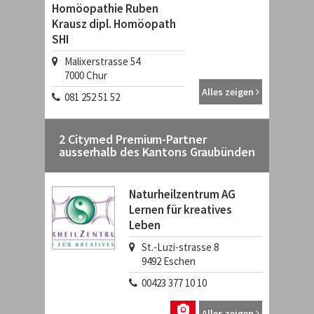
Homöopathie Ruben
Krausz dipl. Homöopath
SHI
Malixerstrasse 54
7000
Chur
Alles zeigen
081 252 51 52
2 Citymed Premium-Partner
ausserhalb des Kantons Graubünden
Naturheilzentrum AG
Lernen für kreatives
Leben
St.-Luzi-strasse 8
9492
Eschen
00423 377 10 10
Alles zeigen