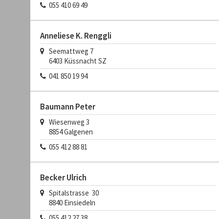
055 410 69 49
Anneliese K. Renggli
Seemattweg 7
6403
Küssnacht SZ
041 850 19 94
Baumann Peter
Wiesenweg 3
8854
Galgenen
055 412 88 81
Becker Ulrich
Spitalstrasse 30
8840
Einsiedeln
055 412 27 38