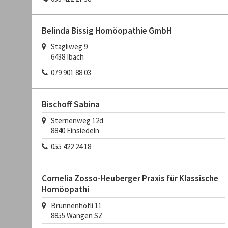
Belinda Bissig Homöopathie GmbH
Stägliweg 9
6438
Ibach
079 901 88 03
Bischoff Sabina
Sternenweg 12d
8840
Einsiedeln
055 422 24 18
Cornelia Zosso-Heuberger Praxis für Klassische
Homöopathi
Brunnenhöfli 11
8855
Wangen SZ