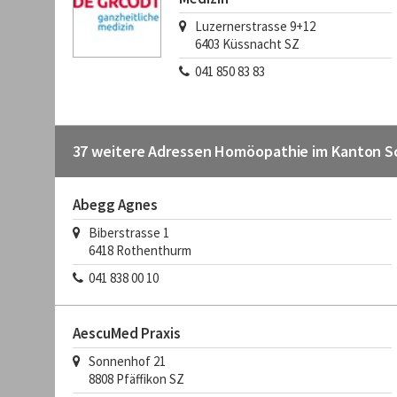
Luzernerstrasse 9+12
6403
Küssnacht SZ
041 850 83 83
37 weitere Adressen Homöopathie im Kanton 
Abegg Agnes
Biberstrasse 1
6418
Rothenthurm
041 838 00 10
AescuMed Praxis
Sonnenhof 21
8808
Pfäffikon SZ