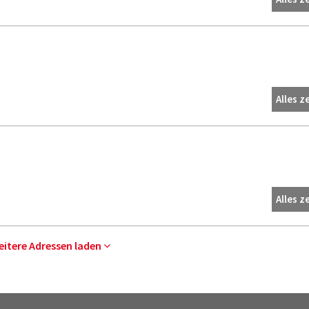
Alles z
Alles z
eitere Adressen laden