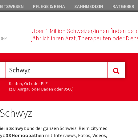
EITSWESEN
PFLEGE & REHA
ZAHNMEDIZIN
RATGEBER
Über 1 Million Schweizer/innen finden bei 
jährlich ihren Arzt, Therapeuten oder Diens
DER
Kanton, Ort oder PLZ
(z.B. Aargau oder Baden oder 8500)
 Schwyz
e in Schwyz
und der ganzen Schweiz. Beim citymed
yz 38 Homöopathen
mit Interviews, Fotos, Videos,