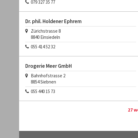
079 327 35 77
Dr. phil. Holdener Ephrem
Zürichstrasse 8
8840
Einsiedeln
055 414 52 32
Drogerie Meer GmbH
Bahnhofstrasse 2
8854
Siebnen
055 440 15 73
27 w