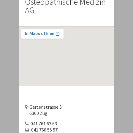
Osteopathische Medizin
AG
Gartenstrasse 5
6300 Zug
041 761 63 63
041 760 55 57