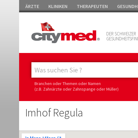
ÄRZTE
KLINIKEN
THERAPEUTEN
GESUNDH
DER SCHWEIZER
GESUNDHEITSFIN
Branchen oder Themen oder Namen
(z.B. Zahnärzte oder Zahnspange oder Müller)
Imhof Regula