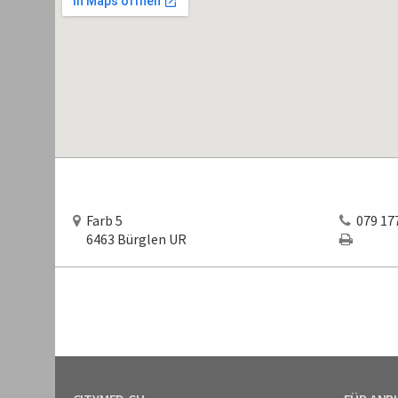
Farb 5
079 177
6463 Bürglen UR