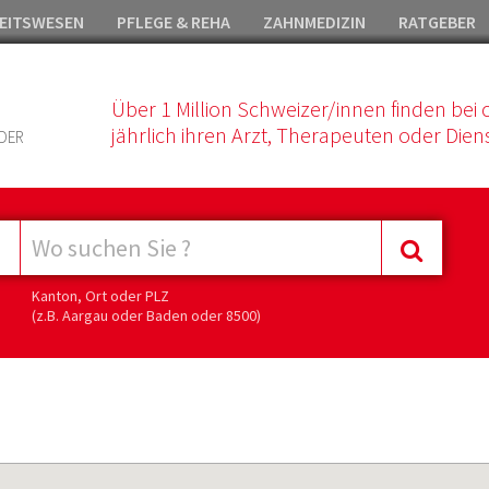
EITSWESEN
PFLEGE & REHA
ZAHNMEDIZIN
RATGEBER
Über 1 Million Schweizer/innen finden bei 
jährlich ihren Arzt, Therapeuten oder Diens
DER
Kanton, Ort oder PLZ
(z.B. Aargau oder Baden oder 8500)