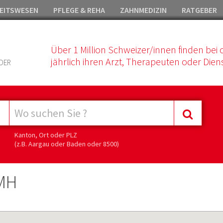
EITSWESEN
PFLEGE & REHA
ZAHNMEDIZIN
RATGEBER
Über 1 Million Schweizer/innen finden bei 
jährlich ihren Arzt, Therapeuten oder Diens
DER
Kanton, Ort oder PLZ
(z.B. Aargau oder Baden oder 8500)
FMH