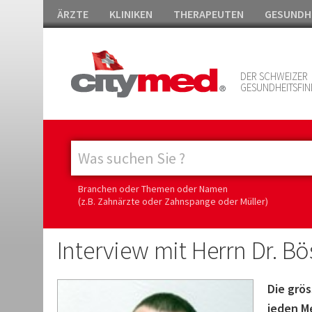
ÄRZTE
KLINIKEN
THERAPEUTEN
GESUNDH
DER SCHWEIZER
GESUNDHEITSFIN
Branchen oder Themen oder Namen
(z.B. Zahnärzte oder Zahnspange oder Müller)
Interview mit Herrn Dr. Bö
Die grös
jeden M