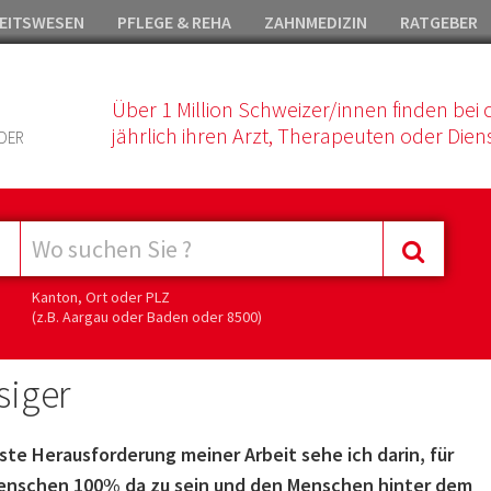
EITSWESEN
PFLEGE & REHA
ZAHNMEDIZIN
RATGEBER
Über 1 Million Schweizer/innen finden bei 
jährlich ihren Arzt, Therapeuten oder Diens
DER
Kanton, Ort oder PLZ
(z.B. Aargau oder Baden oder 8500)
siger
ste Herausforderung meiner Arbeit sehe ich darin, für
enschen 100% da zu sein und den Menschen hinter dem