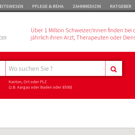
EITSWESEN
PFLEGE & REHA
ZAHNMEDIZIN
RATGEBER
Über 1 Million Schweizer/innen finden bei 
jährlich ihren Arzt, Therapeuten oder Diens
DER
Kanton, Ort oder PLZ
(z.B. Aargau oder Baden oder 8500)