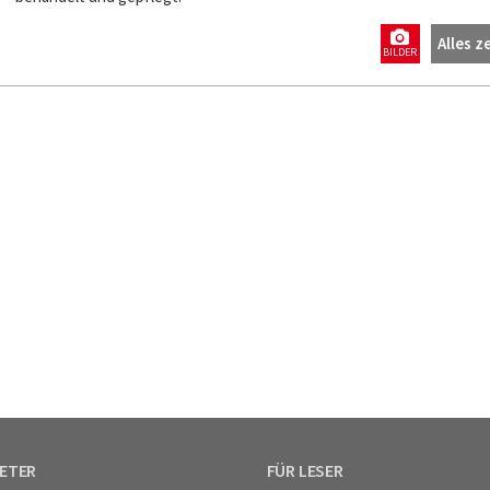
Alles z
BILDER
IETER
FÜR LESER