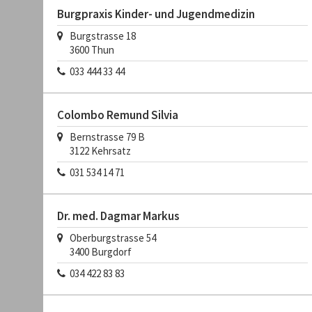
Burgpraxis Kinder- und Jugendmedizin
Burgstrasse 18
3600
Thun
033 444 33 44
Colombo Remund Silvia
Bernstrasse 79 B
3122
Kehrsatz
031 534 14 71
Dr. med. Dagmar Markus
Oberburgstrasse 54
3400
Burgdorf
034 422 83 83