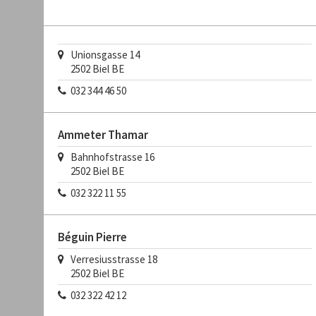
Unionsgasse 14
2502
Biel BE
032 344 46 50
Ammeter Thamar
Bahnhofstrasse 16
2502
Biel BE
032 322 11 55
Béguin Pierre
Verresiusstrasse 18
2502
Biel BE
032 322 42 12