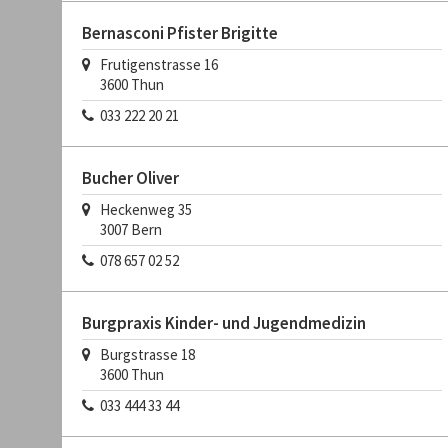
Bernasconi Pfister Brigitte
Frutigenstrasse 16
3600
Thun
033 222 20 21
Bucher Oliver
Heckenweg 35
3007
Bern
078 657 02 52
Burgpraxis Kinder- und Jugendmedizin
Burgstrasse 18
3600
Thun
033 444 33 44