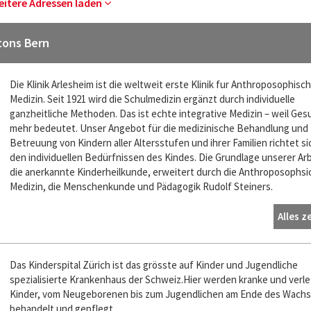
eitere Adressen laden
tons Bern
Die Klinik Arlesheim ist die weltweit erste Klinik fur Anthroposophisc
Medizin. Seit 1921 wird die Schulmedizin ergänzt durch individuelle
ganzheitliche Methoden. Das ist echte integrative Medizin – weil Ges
mehr bedeutet. Unser Angebot für die medizinische Behandlung und
Betreuung von Kindern aller Altersstufen und ihrer Familien richtet s
den individuellen Bedürfnissen des Kindes. Die Grundlage unserer Arbe
die anerkannte Kinderheilkunde, erweitert durch die Anthroposophsi
Medizin, die Menschenkunde und Pädagogik Rudolf Steiners.
Alles z
Das Kinderspital Zürich ist das grösste auf Kinder und Jugendliche
spezialisierte Krankenhaus der Schweiz.Hier werden kranke und verle
Kinder, vom Neugeborenen bis zum Jugendlichen am Ende des Wach
behandelt und gepflegt.