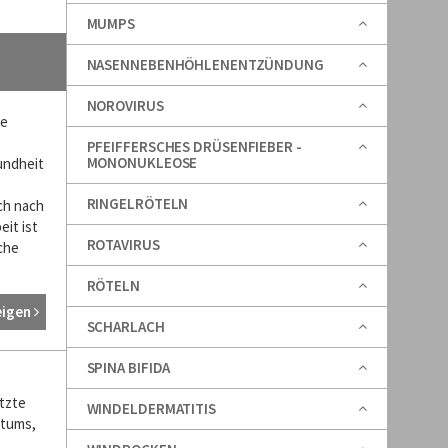
MUMPS
NASENNEBENHÖHLENENTZÜNDUNG
NOROVIRUS
he
PFEIFFERSCHES DRÜSENFIEBER -
MONONUKLEOSE
undheit
RINGELRÖTELN
ich nach
it ist
ROTAVIRUS
che
RÖTELN
eigen
SCHARLACH
SPINA BIFIDA
tzte
WINDELDERMATITIS
stums,