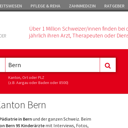
EITSWESEN
PFLEGE & REHA
ZAHNMEDIZIN
RATGEBER
Über 1 Million Schweizer/innen finden bei 
jährlich ihren Arzt, Therapeuten oder Diens
DER
Kanton, Ort oder PLZ
(z.B. Aargau oder Baden oder 8500)
 Kanton Bern
Pädiatrie in Bern
und der ganzen Schweiz. Beim
on Bern 95 Kinderärzte
mit Interviews, Fotos,