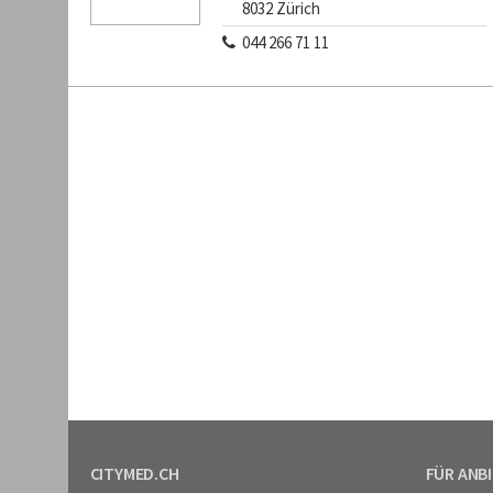
8032
Zürich
044 266 71 11
CITYMED.CH
FÜR ANB