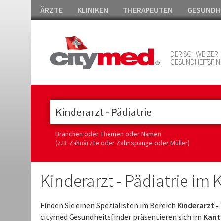
ÄRZTE
KLINIKEN
THERAPEUTEN
GESUNDH
DER SCHWEIZER
GESUNDHEITSFIN
Branchen oder Themen oder Namen
(z.B. Zahnärzte oder Zahnspange oder Müller)
Kinderarzt - Pädiatrie im
Finden Sie einen Spezialisten im Bereich
Kinderarzt - 
citymed Gesundheitsfinder präsentieren sich im
Kant