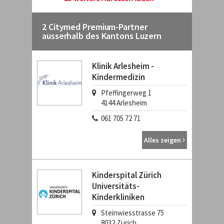
2 Citymed Premium-Partner
ausserhalb des Kantons Luzern
Klinik Arlesheim -
Kindermedizin
Pfeffingerweg 1
4144
Arlesheim
061 705 72 71
Alles zeigen
Kinderspital Zürich
Universitäts-
Kinderkliniken
Steinwiesstrasse 75
8032
Zürich