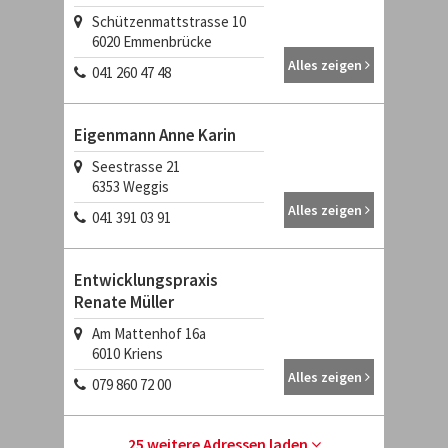
Schützenmattstrasse 10
6020
Emmenbrücke
Alles zeigen
041 260 47 48
Eigenmann Anne Karin
Seestrasse 21
6353
Weggis
Alles zeigen
041 391 03 91
Entwicklungspraxis
Renate Müller
Am Mattenhof 16a
6010
Kriens
Alles zeigen
079 860 72 00
25 weitere Adressen laden