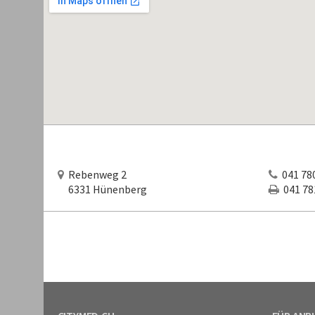
Rebenweg 2
041 780
6331 Hünenberg
041 781