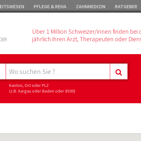
EITSWESEN
PFLEGE & REHA
ZAHNMEDIZIN
RATGEBER
Über 1 Million Schweizer/innen finden bei 
jährlich ihren Arzt, Therapeuten oder Diens
DER
Kanton, Ort oder PLZ
(z.B. Aargau oder Baden oder 8500)