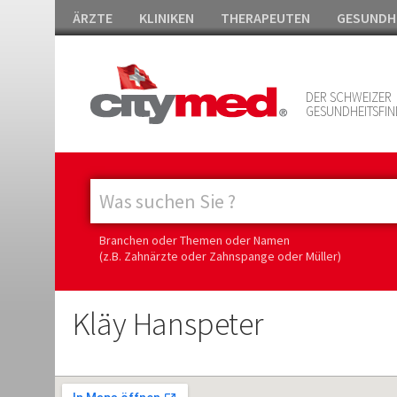
ÄRZTE
KLINIKEN
THERAPEUTEN
GESUNDH
DER SCHWEIZER
GESUNDHEITSFIN
Branchen oder Themen oder Namen
(z.B. Zahnärzte oder Zahnspange oder Müller)
Kläy Hanspeter