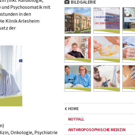
in (inkl. Kardiologie,
BILDGALERIE
e und Psychosomatik mit
hstunden in den
ie Klinik Arlesheim
satz der
HOME
NOTFALL
n)
ANTHROPOSOPHISCHE MEDIZIN
zin, Onkologie, Psychiatrie