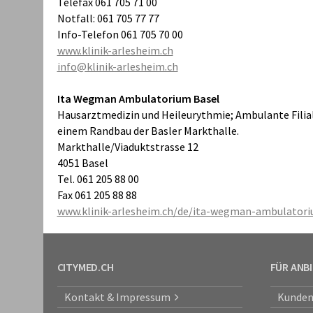
Telefax 061 705 71 00
Notfall: 061 705 77 77
Info-Telefon 061 705 70 00
www.klinik-arlesheim.ch
info@klinik-arlesheim.ch
Ita Wegman Ambulatorium Basel
Hausarztmedizin und Heileurythmie; Ambulante Filiale
einem Randbau der Basler Markthalle.
Markthalle/Viaduktstrasse 12
4051 Basel
Tel. 061 205 88 00
Fax 061 205 88 88
www.klinik-arlesheim.ch/de/ita-wegman-ambulator
CITYMED.CH
FÜR ANB
Kontakt & Impressum
Kunden