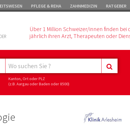
EITSWESEN
PFLEGE & REHA
ZAHNMEDIZIN
RATGEBER
Über 1 Million Schweizer/innen finden bei 
jährlich ihren Arzt, Therapeuten oder Diens
DER
Kanton, Ort oder PLZ
(z.B. Aargau oder Baden oder 8500)
ogie