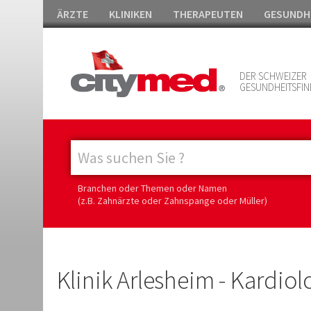
ÄRZTE
KLINIKEN
THERAPEUTEN
GESUNDH
DER SCHWEIZER
GESUNDHEITSFIN
Branchen oder Themen oder Namen
(z.B. Zahnärzte oder Zahnspange oder Müller)
Klinik Arlesheim - Kardiol