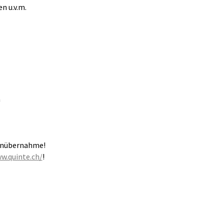
n u.v.m.
n
tenübernahme!
w.quinte.ch/
!