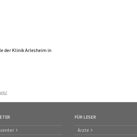
 der Klinik Arlesheim in
ium/
IETER
FÜR LESER
center
Ärzte