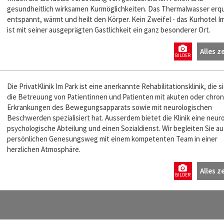
gesundheitlich wirksamen Kurmöglichkeiten. Das Thermalwasser erqu
entspannt, wärmt und heilt den Körper. Kein Zweifel - das Kurhotel I
ist mit seiner ausgeprägten Gastlichkeit ein ganz besonderer Ort.
Alles z
BILDER
Die Privat­Klinik Im Park ist eine anerkannte Rehabilitations­klinik, die s
die Betreuung von Patientinnen und Patienten mit akuten oder chro
Erkrankungen des Bewegungs­apparats sowie mit neurologischen
Beschwerden spezialisiert hat. Ausserdem bietet die Klinik eine neur
psychologische Abteilung und einen Sozialdienst. Wir begleiten Sie au
persönlichen Genesungsweg mit einem kompetenten Team in einer
herzlichen Atmosphäre.
Alles z
BILDER