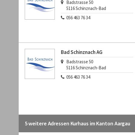
Badstrasse 50
5116
Schinznach-Bad
056 463 76 34
Bad Schinznach AG
Badstrasse 50
5116
Schinznach-Bad
056 463 76 34
5 weitere Adressen Kurhaus im Kanton Aargau