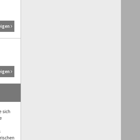
eigen
eigen
e sich
e
s
rischen