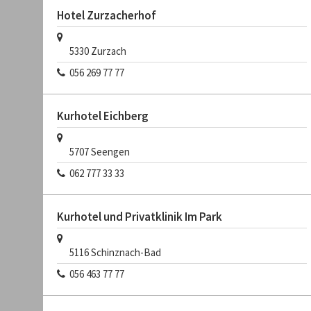
Hotel Zurzacherhof
5330
Zurzach
056 269 77 77
Kurhotel Eichberg
5707
Seengen
062 777 33 33
Kurhotel und Privatklinik Im Park
5116
Schinznach-Bad
056 463 77 77