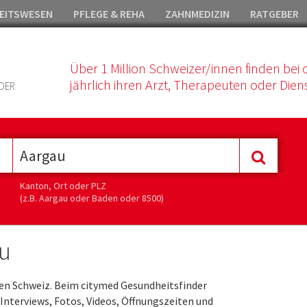
EITSWESEN
PFLEGE & REHA
ZAHNMEDIZIN
RATGEBER
Über 1 Million Schweizer/innen finden bei 
jährlich ihren Arzt, Therapeuten oder Diens
DER
Kanton, Ort oder PLZ
(z.B. Aargau oder Baden oder 8500)
u
en Schweiz. Beim citymed Gesundheitsfinder
Interviews, Fotos, Videos, Öffnungszeiten und