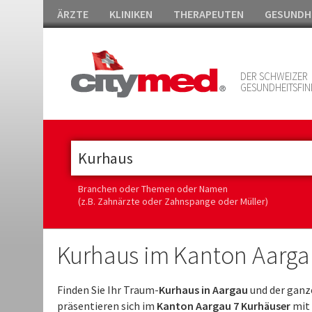
ÄRZTE
KLINIKEN
THERAPEUTEN
GESUNDH
DER SCHWEIZER
GESUNDHEITSFIN
Branchen oder Themen oder Namen
(z.B. Zahnärzte oder Zahnspange oder Müller)
Kurhaus im Kanton Aarga
Finden Sie Ihr Traum-
Kurhaus in Aargau
und der ganz
präsentieren sich im
Kanton Aargau 7 Kurhäuser
mit 