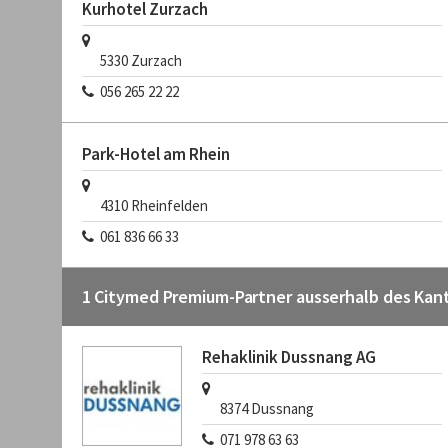
Kurhotel Zurzach
5330
Zurzach
056 265 22 22
Park-Hotel am Rhein
4310
Rheinfelden
061 836 66 33
1 Citymed Premium-Partner ausserhalb des Kan
Rehaklinik Dussnang AG
8374
Dussnang
071 978 63 63